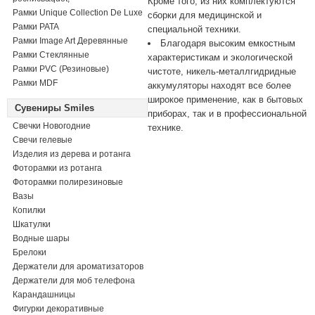
Кроме того, из них комплектуются
Рамки Unique Collection De Luxe
сборки для медицинской и
Рамки PATA
специальной техники.
Рамки Image Art Деревянные
Благодаря высоким емкостным
Рамки Стеклянные
характеристикам и экологической
Рамки PVC (Резиновые)
чистоте, никель-металлгидридные
Рамки MDF
аккумуляторы находят все более
широкое применение, как в бытовых
Сувениры Smiles
приборах, так и в профессиональной
Свечки Новогодние
технике.
Свечи гелевые
Изделия из дерева и ротанга
Фоторамки из ротанга
Фоторамки полирезиновые
Вазы
Копилки
Шкатулки
Водные шары
Брелоки
Держатели для ароматизаторов
Держатели для моб телефона
Карандашницы
Фигурки декоративные