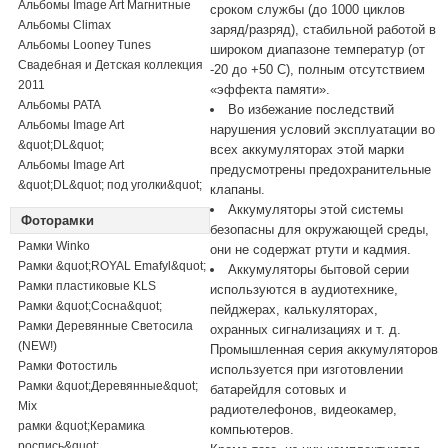
Альбомы Image Art Магнитные
сроком службы (до 1000 циклов
Альбомы Climax
заряд/разряд), стабильной работой в
Альбомы Looney Tunes
широком диапазоне температур (от
Свадебная и Детская коллекция
-20 до +50 C), полным отсутствием
2011
«эффекта памяти».
Альбомы PATA
Во избежание последствий
Альбомы Image Art
нарушения условий эксплуатации во
&quot;DL&quot;
всех аккумуляторах этой марки
Альбомы Image Art
предусмотрены предохранительные
&quot;DL&quot; под уголки&quot;
клапаны.
Аккумуляторы этой системы
Фоторамки
безопасны для окружающей среды,
Рамки Winko
они не содержат ртути и кадмия.
Рамки &quot;ROYAL Emafyl&quot;
Аккумуляторы бытовой серии
Рамки пластиковые KLS
используются в аудиотехнике,
Рамки &quot;Сосна&quot;
пейджерах, калькуляторах,
Рамки Деревянные Светосила
охранных сигнализациях и т. д.
(NEW!)
Промышленная серия аккумуляторов
Рамки Фотостиль
используется при изготовлении
Рамки &quot;Деревянные&quot;
батарейдля сотовых и
Mix
радиотелефонов, видеокамер,
рамки &quot;Керамика
компьютеров.
роспись&quot;