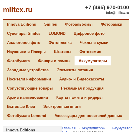
+7 (495) 970-0100
miltex.ru
info@miltex.ru
Innova Editions
Smiles
Фотоальбомы
Фоторамки
Сувениры Smiles
LOMOND
Цифровое фото
Аналоговое фото
Фотопленка
Чехлы и сумки
Наушники и Плееры
Штативы
Фотохимия
Фотобумага
Фонари и лампы
Аккумуляторы
Зарядные устройства
Элементы питания
Носители информации
Аудио- и Видеокассеты
Сопутствующие товары
Рекламная продукция
Архив наименований
Карты памяти и ридеры
Бытовые Клеи
Электронные книги
Фотобумага Lomond
Аксессуары для носителей данных
Главная
→
Аккумуляторы
→
Аккумулято
Innova Editions