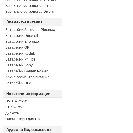
Зарядные устройства Philips
Зарядные устройства Dicom
Элементы питания
Батарейки Samsung Pleomax
Батарейки Duracell
Батарейки Energizer
Батарейки GP
Батарейки Kodak
Батарейки Philips
Батарейки Sony
Батарейки Golden Power
Архив элементов питания
Батарейки ЭРА
Носители информации
DVD+/-R/RW
СD/-R/RW
Дискеты
Фломастеры для CD
Аудио- и Видеокассеты