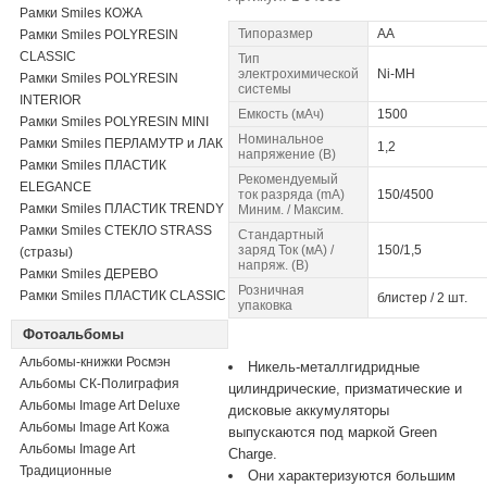
Рамки Smiles КОЖА
Типоразмер
AA
Рамки Smiles POLYRESIN
CLASSIC
Тип
электрохимической
Ni-MH
Рамки Smiles POLYRESIN
системы
INTERIOR
Емкость (мАч)
1500
Рамки Smiles POLYRESIN MINI
Номинальное
Рамки Smiles ПЕРЛАМУТР и ЛАК
1,2
напряжение (В)
Рамки Smiles ПЛАСТИК
Рекомендуемый
ELEGANCE
ток разpяда (mA)
150/4500
Рамки Smiles ПЛАСТИК TRENDY
Миним. / Максим.
Рамки Smiles СТЕКЛО STRASS
Стандартный
заряд Ток (мА) /
150/1,5
(стразы)
напряж. (В)
Рамки Smiles ДЕРЕВО
Розничная
Рамки Smiles ПЛАСТИК CLASSIC
блистер / 2 шт.
упаковка
Фотоальбомы
Альбомы-книжки Росмэн
Никель-металлгидридные
Альбомы СК-Полиграфия
цилиндрические, призматические и
Альбомы Image Art Deluxe
дисковые аккумуляторы
Альбомы Image Art Кожа
выпускаются под маркой Green
Альбомы Image Art
Charge.
Традиционные
Они характеризуются большим