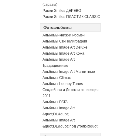
(стразы)
Рамки Smiles ДЕРЕВО
Рамки Smiles ПЛАСТИК CLASSIC
Фотоальбомы
Альбомы-книжки Росмэн
Альбомы СК-Полиграфия
Альбомы Image Art Deluxe
Альбомы Image Art Кожа
Альбомы Image Art
Традиционные
Альбомы Image Art Магнитные
Альбомы Climax
Альбомы Looney Tunes
Свадебная и Детская коллекция
2011
Альбомы PATA
Альбомы Image Art
&quot;DL&quot;
Альбомы Image Art
&quot;DL&quot; под уголки&quot;