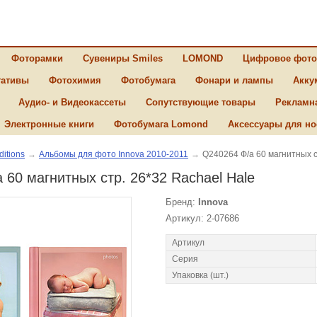
Фоторамки
Сувениры Smiles
LOMOND
Цифровое фото
ативы
Фотохимия
Фотобумага
Фонари и лампы
Акку
Аудио- и Видеокассеты
Сопутствующие товары
Рекламн
Электронные книги
Фотобумага Lomond
Аксессуары для но
ditions
→
Альбомы для фото Innova 2010-2011
→
Q240264 Ф/а 60 магнитных с
 60 магнитных стр. 26*32 Rachael Hale
Бренд:
Innova
Артикул: 2-07686
Артикул
Серия
Упаковка (шт.)