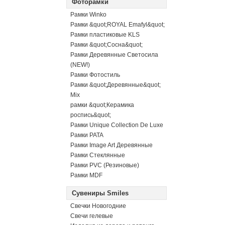
Фоторамки
Рамки Winko
Рамки &quot;ROYAL Emafyl&quot;
Рамки пластиковые KLS
Рамки &quot;Сосна&quot;
Рамки Деревянные Светосила
(NEW!)
Рамки Фотостиль
Рамки &quot;Деревянные&quot;
Mix
рамки &quot;Керамика
роспись&quot;
Рамки Unique Collection De Luxe
Рамки PATA
Рамки Image Art Деревянные
Рамки Стеклянные
Рамки PVC (Резиновые)
Рамки MDF
Сувениры Smiles
Свечки Новогодние
Свечи гелевые