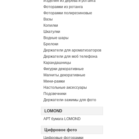
Изделия из дерева и ротанга
Фоторамки из ротанга
Фоторамки полирезиновые
Вазы
Копилки
Шкатулки
Водные шары
Брелоки
Держатели для ароматизаторов
Держатели для моб телефона
Карандашницы
Фигурки декоративные
Магниты декоративные
Мини-рамки
Настольные аксессуары
Подсвечники
Держатели-зажимы для фото
LOMOND
АРТ бумага LOMOND
Цифровое фото
Цифровые фоторамки