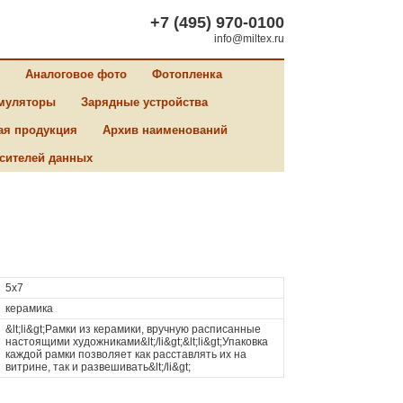
+7 (495) 970-0100
info@miltex.ru
Аналоговое фото
Фотопленка
муляторы
Зарядные устройства
ая продукция
Архив наименований
сителей данных
5x7
керамика
&lt;li&gt;Рамки из керамики, вручную расписанные
настоящими художниками&lt;/li&gt;&lt;li&gt;Упаковка
каждой рамки позволяет как расставлять их на
витрине, так и развешивать&lt;/li&gt;