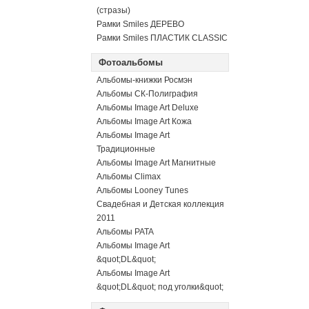
(стразы)
Рамки Smiles ДЕРЕВО
Рамки Smiles ПЛАСТИК CLASSIC
Фотоальбомы
Альбомы-книжки Росмэн
Альбомы СК-Полиграфия
Альбомы Image Art Deluxe
Альбомы Image Art Кожа
Альбомы Image Art
Традиционные
Альбомы Image Art Магнитные
Альбомы Climax
Альбомы Looney Tunes
Свадебная и Детская коллекция
2011
Альбомы PATA
Альбомы Image Art
&quot;DL&quot;
Альбомы Image Art
&quot;DL&quot; под уголки&quot;