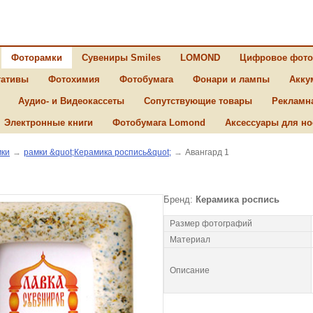
Фоторамки
Сувениры Smiles
LOMOND
Цифровое фото
ативы
Фотохимия
Фотобумага
Фонари и лампы
Акку
Аудио- и Видеокассеты
Сопутствующие товары
Рекламн
Электронные книги
Фотобумага Lomond
Аксессуары для но
ки
→
рамки &quot;Керамика роспись&quot;
→
Авангард 1
Бренд:
Керамика роспись
Размер фотографий
Материал
Описание