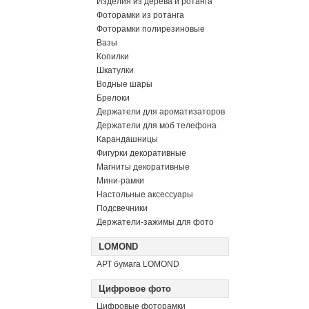
Изделия из дерева и ротанга
Фоторамки из ротанга
Фоторамки полирезиновые
Вазы
Копилки
Шкатулки
Водные шары
Брелоки
Держатели для ароматизаторов
Держатели для моб телефона
Карандашницы
Фигурки декоративные
Магниты декоративные
Мини-рамки
Настольные аксессуары
Подсвечники
Держатели-зажимы для фото
LOMOND
АРТ бумага LOMOND
Цифровое фото
Цифровые фоторамки