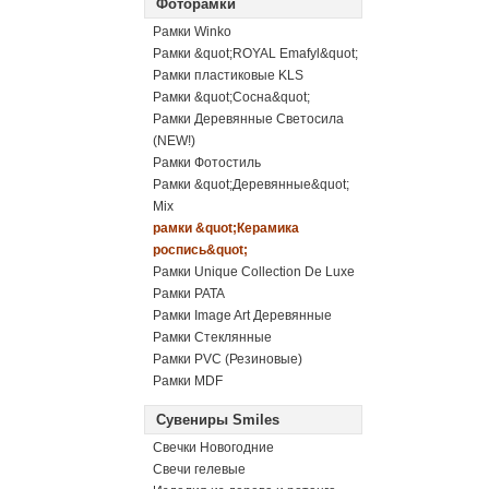
Фоторамки
Рамки Winko
Рамки &quot;ROYAL Emafyl&quot;
Рамки пластиковые KLS
Рамки &quot;Сосна&quot;
Рамки Деревянные Светосила
(NEW!)
Рамки Фотостиль
Рамки &quot;Деревянные&quot;
Mix
рамки &quot;Керамика
роспись&quot;
Рамки Unique Collection De Luxe
Рамки PATA
Рамки Image Art Деревянные
Рамки Стеклянные
Рамки PVC (Резиновые)
Рамки MDF
Сувениры Smiles
Свечки Новогодние
Свечи гелевые