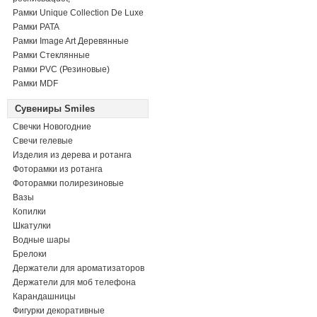
Рамки Unique Collection De Luxe
Рамки PATA
Рамки Image Art Деревянные
Рамки Стеклянные
Рамки PVC (Резиновые)
Рамки MDF
Сувениры Smiles
Свечки Новогодние
Свечи гелевые
Изделия из дерева и ротанга
Фоторамки из ротанга
Фоторамки полирезиновые
Вазы
Копилки
Шкатулки
Водные шары
Брелоки
Держатели для ароматизаторов
Держатели для моб телефона
Карандашницы
Фигурки декоративные