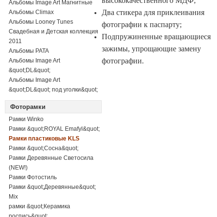
высококачественного МДФ;
Альбомы Image Art Магнитные
Два стикера для приклеивания
Альбомы Climax
Альбомы Looney Tunes
фотографии к паспарту;
Свадебная и Детская коллекция
Подпружиненные вращающиеся
2011
зажимы, упрощающие замену
Альбомы PATA
фотографии.
Альбомы Image Art
&quot;DL&quot;
Альбомы Image Art
&quot;DL&quot; под уголки&quot;
Фоторамки
Рамки Winko
Рамки &quot;ROYAL Emafyl&quot;
Рамки пластиковые KLS
Рамки &quot;Сосна&quot;
Рамки Деревянные Светосила
(NEW!)
Рамки Фотостиль
Рамки &quot;Деревянные&quot;
Mix
рамки &quot;Керамика
роспись&quot;