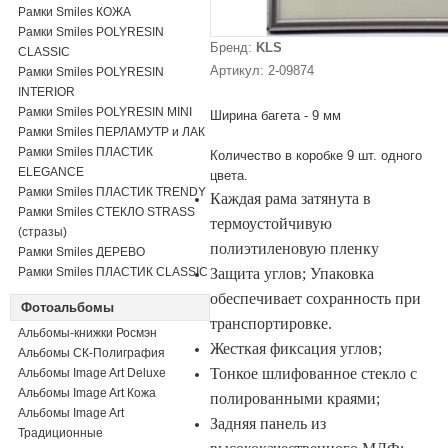
Рамки Smiles КОЖА
Рамки Smiles POLYRESIN
Бренд:
KLS
CLASSIC
Артикул: 2-09874
Рамки Smiles POLYRESIN
INTERIOR
Рамки Smiles POLYRESIN MINI
Ширина багета - 9 мм
Рамки Smiles ПЕРЛАМУТР и ЛАК
Рамки Smiles ПЛАСТИК
Количество в коробке 9 шт. одного
ELEGANCE
цвета.
Рамки Smiles ПЛАСТИК TRENDY
Каждая рама затянута в
Рамки Smiles СТЕКЛО STRASS
термоустойчивую
(стразы)
полиэтиленовую пленку
Рамки Smiles ДЕРЕВО
Рамки Smiles ПЛАСТИК CLASSIC
Защита углов;
Упаковка
обеспечивает сохранность при
Фотоальбомы
транспортировке.
Альбомы-книжки Росмэн
Жесткая фиксация углов;
Альбомы СК-Полиграфия
Тонкое шлифованное стекло с
Альбомы Image Art Deluxe
Альбомы Image Art Кожа
полированными краями;
Альбомы Image Art
Задняя панель из
Традиционные