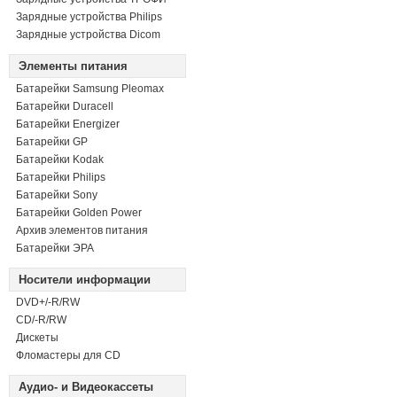
Зарядные устройства Philips
Зарядные устройства Dicom
Элементы питания
Батарейки Samsung Pleomax
Батарейки Duracell
Батарейки Energizer
Батарейки GP
Батарейки Kodak
Батарейки Philips
Батарейки Sony
Батарейки Golden Power
Архив элементов питания
Батарейки ЭРА
Носители информации
DVD+/-R/RW
СD/-R/RW
Дискеты
Фломастеры для CD
Аудио- и Видеокассеты