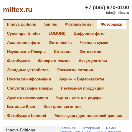
+7 (495) 970-0100
miltex.ru
info@miltex.ru
Innova Editions
Smiles
Фотоальбомы
Фоторамки
Сувениры Smiles
LOMOND
Цифровое фото
Аналоговое фото
Фотопленка
Чехлы и сумки
Наушники и Плееры
Штативы
Фотохимия
Фотобумага
Фонари и лампы
Аккумуляторы
Зарядные устройства
Элементы питания
Носители информации
Аудио- и Видеокассеты
Сопутствующие товары
Рекламная продукция
Архив наименований
Карты памяти и ридеры
Бытовые Клеи
Электронные книги
Фотобумага Lomond
Аксессуары для носителей данных
Главная
→
Фоторамки
→
Рамки
Innova Editions