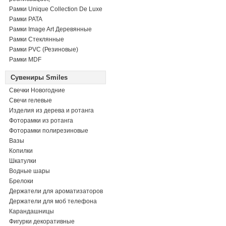
Рамки Unique Collection De Luxe
Рамки PATA
Рамки Image Art Деревянные
Рамки Стеклянные
Рамки PVC (Резиновые)
Рамки MDF
Сувениры Smiles
Свечки Новогодние
Свечи гелевые
Изделия из дерева и ротанга
Фоторамки из ротанга
Фоторамки полирезиновые
Вазы
Копилки
Шкатулки
Водные шары
Брелоки
Держатели для ароматизаторов
Держатели для моб телефона
Карандашницы
Фигурки декоративные