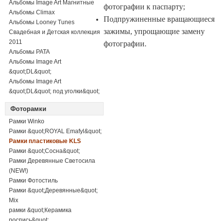
Альбомы Image Art Магнитные
фотографии к паспарту;
Альбомы Climax
Подпружиненные вращающиеся
Альбомы Looney Tunes
зажимы, упрощающие замену
Свадебная и Детская коллекция
2011
фотографии.
Альбомы PATA
Альбомы Image Art
&quot;DL&quot;
Альбомы Image Art
&quot;DL&quot; под уголки&quot;
Фоторамки
Рамки Winko
Рамки &quot;ROYAL Emafyl&quot;
Рамки пластиковые KLS
Рамки &quot;Сосна&quot;
Рамки Деревянные Светосила
(NEW!)
Рамки Фотостиль
Рамки &quot;Деревянные&quot;
Mix
рамки &quot;Керамика
роспись&quot;