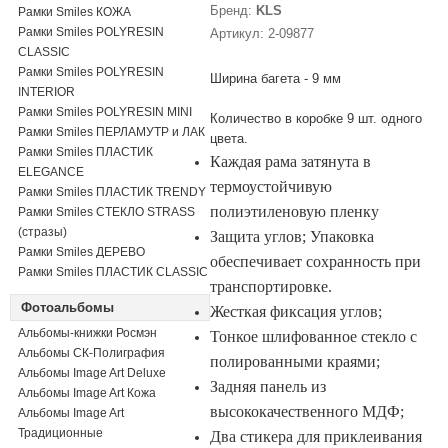
Бренд:
KLS
Рамки Smiles КОЖА
Рамки Smiles POLYRESIN
Артикул: 2-09877
CLASSIC
Рамки Smiles POLYRESIN
Ширина багета - 9 мм
INTERIOR
Рамки Smiles POLYRESIN MINI
Количество в коробке 9 шт. одного
Рамки Smiles ПЕРЛАМУТР и ЛАК
цвета.
Рамки Smiles ПЛАСТИК
Каждая рама затянута в
ELEGANCE
термоустойчивую
Рамки Smiles ПЛАСТИК TRENDY
полиэтиленовую пленку
Рамки Smiles СТЕКЛО STRASS
(стразы)
Защита углов;
Упаковка
Рамки Smiles ДЕРЕВО
обеспечивает сохранность при
Рамки Smiles ПЛАСТИК CLASSIC
транспортировке.
Фотоальбомы
Жесткая фиксация углов;
Альбомы-книжки Росмэн
Тонкое шлифованное стекло с
Альбомы СК-Полиграфия
полированными краями;
Альбомы Image Art Deluxe
Задняя панель из
Альбомы Image Art Кожа
высококачественного МДФ;
Альбомы Image Art
Традиционные
Два стикера для приклеивания