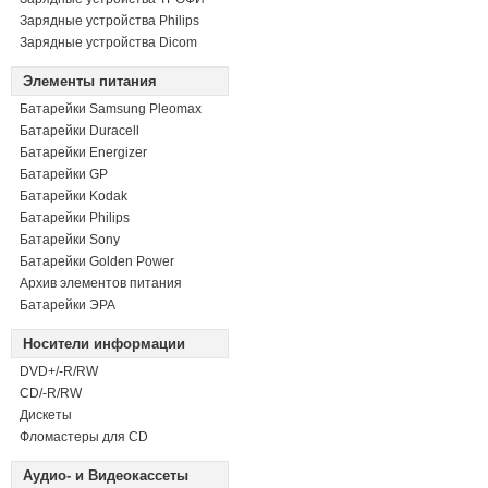
Зарядные устройства Philips
Зарядные устройства Dicom
Элементы питания
Батарейки Samsung Pleomax
Батарейки Duracell
Батарейки Energizer
Батарейки GP
Батарейки Kodak
Батарейки Philips
Батарейки Sony
Батарейки Golden Power
Архив элементов питания
Батарейки ЭРА
Носители информации
DVD+/-R/RW
СD/-R/RW
Дискеты
Фломастеры для CD
Аудио- и Видеокассеты