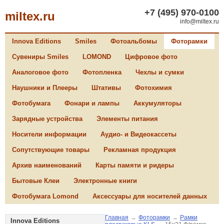
+7 (495) 970-0100
miltex.ru
info@miltex.ru
Innova Editions
Smiles
Фотоальбомы
Фоторамки
Сувениры Smiles
LOMOND
Цифровое фото
Аналоговое фото
Фотопленка
Чехлы и сумки
Наушники и Плееры
Штативы
Фотохимия
Фотобумага
Фонари и лампы
Аккумуляторы
Зарядные устройства
Элементы питания
Носители информации
Аудио- и Видеокассеты
Сопутствующие товары
Рекламная продукция
Архив наименований
Карты памяти и ридеры
Бытовые Клеи
Электронные книги
Фотобумага Lomond
Аксессуары для носителей данных
Главная
→
Фоторамки
→
Рамки
Innova Editions