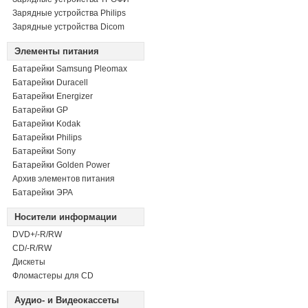
Зарядные устройства Philips
Зарядные устройства Dicom
Элементы питания
Батарейки Samsung Pleomax
Батарейки Duracell
Батарейки Energizer
Батарейки GP
Батарейки Kodak
Батарейки Philips
Батарейки Sony
Батарейки Golden Power
Архив элементов питания
Батарейки ЭРА
Носители информации
DVD+/-R/RW
СD/-R/RW
Дискеты
Фломастеры для CD
Аудио- и Видеокассеты