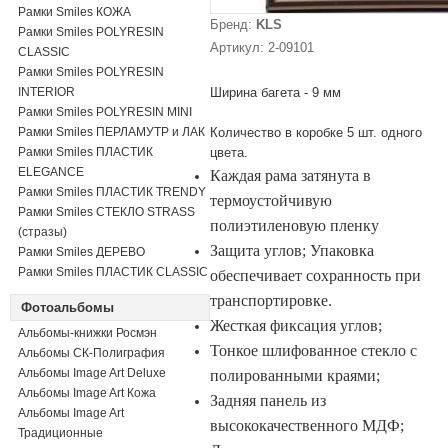
Рамки Smiles КОЖА
Бренд:
KLS
Рамки Smiles POLYRESIN
Артикул: 2-09101
CLASSIC
Рамки Smiles POLYRESIN
INTERIOR
Ширина багета - 9 мм
Рамки Smiles POLYRESIN MINI
Рамки Smiles ПЕРЛАМУТР и ЛАК
Количество в коробке 5 шт. одного
Рамки Smiles ПЛАСТИК
цвета.
ELEGANCE
Каждая рама затянута в
Рамки Smiles ПЛАСТИК TRENDY
термоустойчивую
Рамки Smiles СТЕКЛО STRASS
полиэтиленовую пленку
(стразы)
Защита углов;
Упаковка
Рамки Smiles ДЕРЕВО
Рамки Smiles ПЛАСТИК CLASSIC
обеспечивает сохранность при
транспортировке.
Фотоальбомы
Жесткая фиксация углов;
Альбомы-книжки Росмэн
Тонкое шлифованное стекло с
Альбомы СК-Полиграфия
Альбомы Image Art Deluxe
полированными краями;
Альбомы Image Art Кожа
Задняя панель из
Альбомы Image Art
высококачественного МДФ;
Традиционные