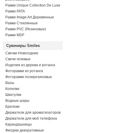
Рамки Unique Collection De Luxe
Рамки PATA
Рамки Image Art Деревянные
Рамки Стеклянные
Рамки PVC (Резиновые)
Рамки MDF
Сувениры Smiles
Свечки Новогодние
Свечи гелевые
Изделия из дерева и ротанга
Фоторамки из ротанга
Фоторамки полирезиновые
Вазы
Копилки
Шкатулки
Водные шары
Брелоки
Держатели для ароматизаторов
Держатели для моб телефона
Карандашницы
Фигурки декоративные