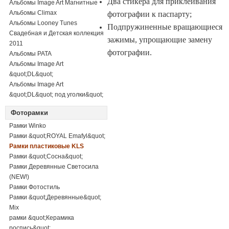
Два стикера для приклеивания
Альбомы Image Art Магнитные
Альбомы Climax
фотографии к паспарту;
Альбомы Looney Tunes
Подпружиненные вращающиеся
Свадебная и Детская коллекция
зажимы, упрощающие замену
2011
фотографии.
Альбомы PATA
Альбомы Image Art
&quot;DL&quot;
Альбомы Image Art
&quot;DL&quot; под уголки&quot;
Фоторамки
Рамки Winko
Рамки &quot;ROYAL Emafyl&quot;
Рамки пластиковые KLS
Рамки &quot;Сосна&quot;
Рамки Деревянные Светосила
(NEW!)
Рамки Фотостиль
Рамки &quot;Деревянные&quot;
Mix
рамки &quot;Керамика
роспись&quot;