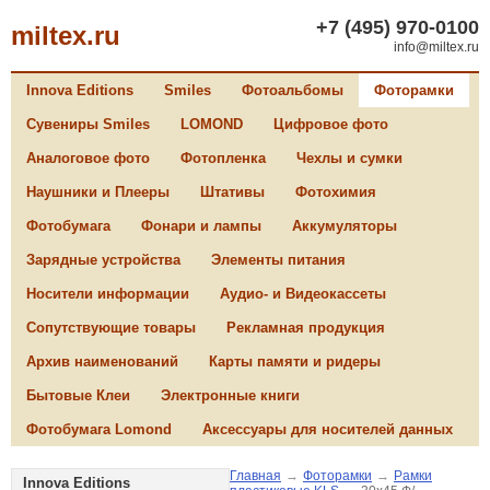
+7 (495) 970-0100
miltex.ru
info@miltex.ru
Innova Editions
Smiles
Фотоальбомы
Фоторамки
Сувениры Smiles
LOMOND
Цифровое фото
Аналоговое фото
Фотопленка
Чехлы и сумки
Наушники и Плееры
Штативы
Фотохимия
Фотобумага
Фонари и лампы
Аккумуляторы
Зарядные устройства
Элементы питания
Носители информации
Аудио- и Видеокассеты
Сопутствующие товары
Рекламная продукция
Архив наименований
Карты памяти и ридеры
Бытовые Клеи
Электронные книги
Фотобумага Lomond
Аксессуары для носителей данных
Главная
→
Фоторамки
→
Рамки
Innova Editions