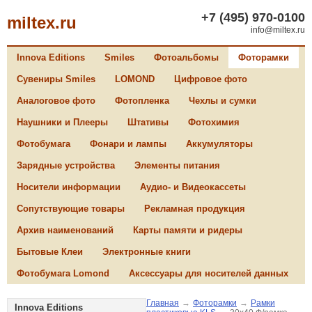
+7 (495) 970-0100
miltex.ru
info@miltex.ru
Innova Editions
Smiles
Фотоальбомы
Фоторамки
Сувениры Smiles
LOMOND
Цифровое фото
Аналоговое фото
Фотопленка
Чехлы и сумки
Наушники и Плееры
Штативы
Фотохимия
Фотобумага
Фонари и лампы
Аккумуляторы
Зарядные устройства
Элементы питания
Носители информации
Аудио- и Видеокассеты
Сопутствующие товары
Рекламная продукция
Архив наименований
Карты памяти и ридеры
Бытовые Клеи
Электронные книги
Фотобумага Lomond
Аксессуары для носителей данных
Главная
→
Фоторамки
→
Рамки
Innova Editions