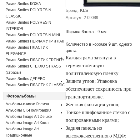
Рамки Smiles КОЖА
Рамки Smiles POLYRESIN
Бренд:
KLS
CLASSIC
Артикул: 2-09089
Рамки Smiles POLYRESIN
INTERIOR
Ширина багета - 9 мм
Рамки Smiles POLYRESIN MINI
Рамки Smiles ПЕРЛАМУТР и ЛАК
Количество в коробке 9 шт. одного
Рамки Smiles ПЛАСТИК
цвета.
ELEGANCE
Каждая рама затянута в
Рамки Smiles ПЛАСТИК TRENDY
термоустойчивую
Рамки Smiles СТЕКЛО STRASS
(стразы)
полиэтиленовую пленку
Рамки Smiles ДЕРЕВО
Защита углов;
Упаковка
Рамки Smiles ПЛАСТИК CLASSIC
обеспечивает сохранность при
Фотоальбомы
транспортировке.
Альбомы-книжки Росмэн
Жесткая фиксация углов;
Альбомы СК-Полиграфия
Тонкое шлифованное стекло с
Альбомы Image Art Deluxe
полированными краями;
Альбомы Image Art Кожа
Задняя панель из
Альбомы Image Art
Традиционные
высококачественного МДФ;