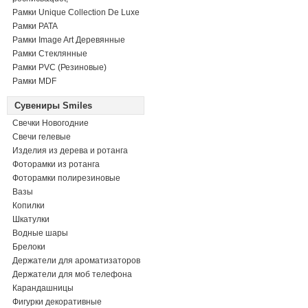
Рамки Unique Collection De Luxe
Рамки PATA
Рамки Image Art Деревянные
Рамки Стеклянные
Рамки PVC (Резиновые)
Рамки MDF
Сувениры Smiles
Свечки Новогодние
Свечи гелевые
Изделия из дерева и ротанга
Фоторамки из ротанга
Фоторамки полирезиновые
Вазы
Копилки
Шкатулки
Водные шары
Брелоки
Держатели для ароматизаторов
Держатели для моб телефона
Карандашницы
Фигурки декоративные