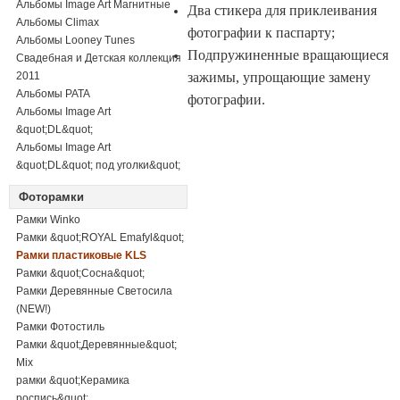
Альбомы Image Art Магнитные
Два стикера для приклеивания
Альбомы Climax
фотографии к паспарту;
Альбомы Looney Tunes
Подпружиненные вращающиеся
Свадебная и Детская коллекция
2011
зажимы, упрощающие замену
Альбомы PATA
фотографии.
Альбомы Image Art
&quot;DL&quot;
Альбомы Image Art
&quot;DL&quot; под уголки&quot;
Фоторамки
Рамки Winko
Рамки &quot;ROYAL Emafyl&quot;
Рамки пластиковые KLS
Рамки &quot;Сосна&quot;
Рамки Деревянные Светосила
(NEW!)
Рамки Фотостиль
Рамки &quot;Деревянные&quot;
Mix
рамки &quot;Керамика
роспись&quot;