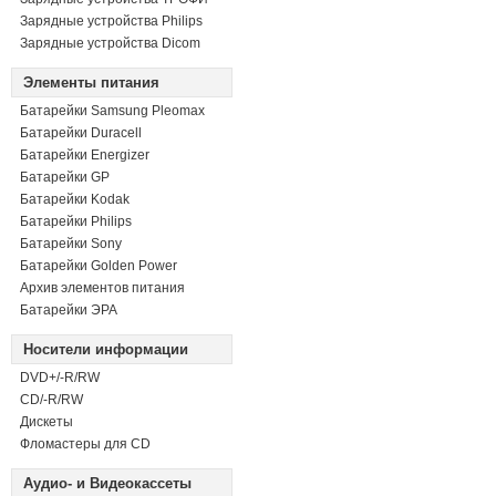
Зарядные устройства Philips
Зарядные устройства Dicom
Элементы питания
Батарейки Samsung Pleomax
Батарейки Duracell
Батарейки Energizer
Батарейки GP
Батарейки Kodak
Батарейки Philips
Батарейки Sony
Батарейки Golden Power
Архив элементов питания
Батарейки ЭРА
Носители информации
DVD+/-R/RW
СD/-R/RW
Дискеты
Фломастеры для CD
Аудио- и Видеокассеты