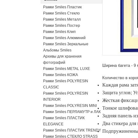
Рамки Smiles Пластик
Рамки Smiles Стекло
Рамки Smiles Металл
Рамки Smiles Постер
Рамки Smiles Клип
Рамки Smiles Алюминий
Рамки Smiles Зеркальные
Альбомы Smiles
Архивы для хранения
фотографий
Ширина багета - 9
Рамки Smiles METAL LUXE
Рамки Smiles КОЖА
Количество в короб
Рамки Smiles POLYRESIN
Каждая рама зат
CLASSIC
Защита углов;
Уп
Рамки Smiles POLYRESIN
INTERIOR
Жесткая фиксаци
Рамки Smiles POLYRESIN MINI
Тонкое шлифова
Рамки Smiles ПЕРЛАМУТР и ЛАК
Задняя панель и
Рамки Smiles ПЛАСТИК
Два стикера для
ELEGANCE
Рамки Smiles ПЛАСТИК TRENDY
Подпружиненные
Рамки Smiles СТЕКЛО STRASS