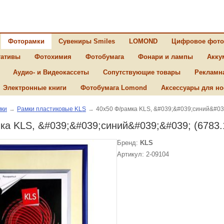
Фоторамки
Сувениры Smiles
LOMOND
Цифровое фото
ативы
Фотохимия
Фотобумага
Фонари и лампы
Акку
Аудио- и Видеокассеты
Сопутствующие товары
Рекламн
Электронные книги
Фотобумага Lomond
Аксессуары для но
ки
→
Рамки пластиковые KLS
→
40х50 Ф/рамка KLS, &#039;&#039;синий&#039
ка KLS, &#039;&#039;синий&#039;&#039; (6783.
Бренд:
KLS
Артикул: 2-09104