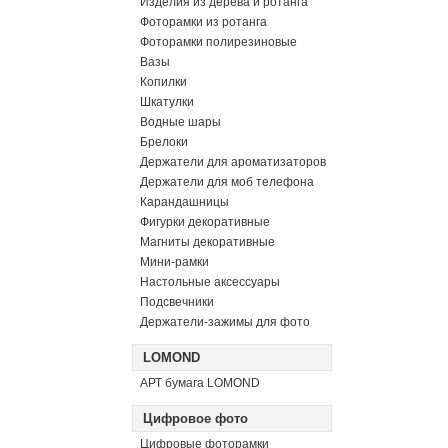
Изделия из дерева и ротанга
Фоторамки из ротанга
Фоторамки полирезиновые
Вазы
Копилки
Шкатулки
Водные шары
Брелоки
Держатели для ароматизаторов
Держатели для моб телефона
Карандашницы
Фигурки декоративные
Магниты декоративные
Мини-рамки
Настольные аксессуары
Подсвечники
Держатели-зажимы для фото
LOMOND
АРТ бумага LOMOND
Цифровое фото
Цифровые фоторамки