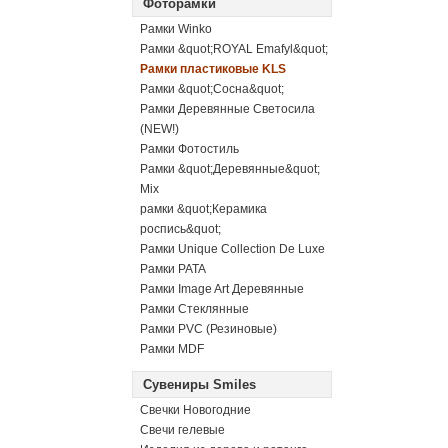
Фоторамки
Рамки Winko
Рамки &quot;ROYAL Emafyl&quot;
Рамки пластиковые KLS
Рамки &quot;Сосна&quot;
Рамки Деревянные Светосила
(NEW!)
Рамки Фотостиль
Рамки &quot;Деревянные&quot;
Mix
рамки &quot;Керамика
роспись&quot;
Рамки Unique Collection De Luxe
Рамки PATA
Рамки Image Art Деревянные
Рамки Стеклянные
Рамки PVC (Резиновые)
Рамки MDF
Сувениры Smiles
Свечки Новогодние
Свечи гелевые