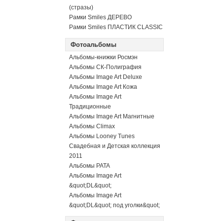
(стразы)
Рамки Smiles ДЕРЕВО
Рамки Smiles ПЛАСТИК CLASSIC
Фотоальбомы
Альбомы-книжки Росмэн
Альбомы СК-Полиграфия
Альбомы Image Art Deluxe
Альбомы Image Art Кожа
Альбомы Image Art
Традиционные
Альбомы Image Art Магнитные
Альбомы Climax
Альбомы Looney Tunes
Свадебная и Детская коллекция
2011
Альбомы PATA
Альбомы Image Art
&quot;DL&quot;
Альбомы Image Art
&quot;DL&quot; под уголки&quot;