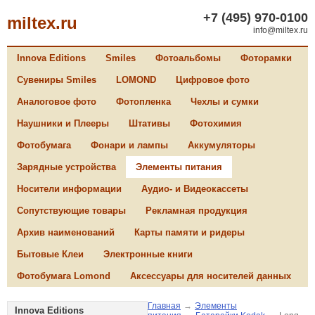
+7 (495) 970-0100
miltex.ru
info@miltex.ru
Innova Editions
Smiles
Фотоальбомы
Фоторамки
Сувениры Smiles
LOMOND
Цифровое фото
Аналоговое фото
Фотопленка
Чехлы и сумки
Наушники и Плееры
Штативы
Фотохимия
Фотобумага
Фонари и лампы
Аккумуляторы
Зарядные устройства
Элементы питания
Носители информации
Аудио- и Видеокассеты
Сопутствующие товары
Рекламная продукция
Архив наименований
Карты памяти и ридеры
Бытовые Клеи
Электронные книги
Фотобумага Lomond
Аксессуары для носителей данных
Главная
→
Элементы
Innova Editions