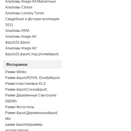
Альбомы Image Art Магнитные
Альбомы Climax
Альбомы Looney Tunes
Свадебная и Детская коллекция
2011
Альбомы PATA
Альбомы Image Art
&quot;DL&quot;
Альбомы Image Art
&quot;DL&quot; под уголки&quot;
Фоторамки
Рамки Winko
Рамки &quot;ROYAL Emafyl&quot;
Рамки пластиковые KLS
Рамки &quot;Сосна&quot;
Рамки Деревянные Светосила
(NEW!)
Рамки Фотостиль
Рамки &quot;Деревянные&quot;
Mix
рамки &quot;Керамика
роспись&quot;