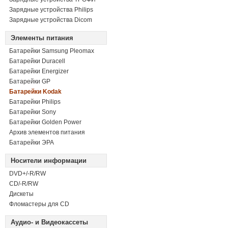
Зарядные устройства Philips
Зарядные устройства Dicom
Элементы питания
Батарейки Samsung Pleomax
Батарейки Duracell
Батарейки Energizer
Батарейки GP
Батарейки Kodak
Батарейки Philips
Батарейки Sony
Батарейки Golden Power
Архив элементов питания
Батарейки ЭРА
Носители информации
DVD+/-R/RW
СD/-R/RW
Дискеты
Фломастеры для CD
Аудио- и Видеокассеты