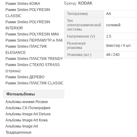
Бренд:
KODAK
Рамки Smiles КОЖА
Рамки Smiles POLYRESIN
Типоразмер
AA
CLASSIC
Тип
Рамки Smiles POLYRESIN
электрохимической
cолевой
INTERIOR
системы
Рамки Smiles POLYRESIN MINI
Напряжение (V)
1.5
Рамки Smiles ПЕРЛАМУТР и ЛАК
Розничная
блистер / 4 шт.
Рамки Smiles ПЛАСТИК
упаковка
ELEGANCE
Упаковка (шт.)
48 / 240
Рамки Smiles ПЛАСТИК TRENDY
Рамки Smiles СТЕКЛО STRASS
(стразы)
Рамки Smiles ДЕРЕВО
Рамки Smiles ПЛАСТИК CLASSIC
Фотоальбомы
Альбомы-книжки Росмэн
Альбомы СК-Полиграфия
Альбомы Image Art Deluxe
Альбомы Image Art Кожа
Альбомы Image Art
Традиционные