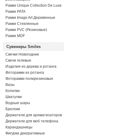
Рамки Unique Collection De Luxe
Рамки PATA
Рамки Image Art Деревянные
Рамки Стеклянные
Рамки PVC (Резиновые)
Рамки MDF
Сувениры Smiles
Свечки Новогодние
Свечи гелевые
Изделия из дерева и ротанга
Фоторамки из ротанга
Фоторамки полирезиновые
Вазы
Копилки
Шкатулки
Водные шары
Брелоки
Держатели для ароматизаторов
Держатели для моб телефона
Карандашницы
Фигурки декоративные