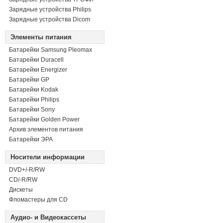
Зарядные устройства Philips
Зарядные устройства Dicom
Элементы питания
Батарейки Samsung Pleomax
Батарейки Duracell
Батарейки Energizer
Батарейки GP
Батарейки Kodak
Батарейки Philips
Батарейки Sony
Батарейки Golden Power
Архив элементов питания
Батарейки ЭРА
Носители информации
DVD+/-R/RW
СD/-R/RW
Дискеты
Фломастеры для CD
Аудио- и Видеокассеты