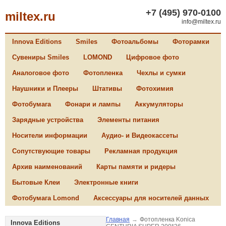
+7 (495) 970-0100
miltex.ru
info@miltex.ru
Innova Editions
Smiles
Фотоальбомы
Фоторамки
Сувениры Smiles
LOMOND
Цифровое фото
Аналоговое фото
Фотопленка
Чехлы и сумки
Наушники и Плееры
Штативы
Фотохимия
Фотобумага
Фонари и лампы
Аккумуляторы
Зарядные устройства
Элементы питания
Носители информации
Аудио- и Видеокассеты
Сопутствующие товары
Рекламная продукция
Архив наименований
Карты памяти и ридеры
Бытовые Клеи
Электронные книги
Фотобумага Lomond
Аксессуары для носителей данных
Главная
→
Фотопленка Konica
Innova Editions