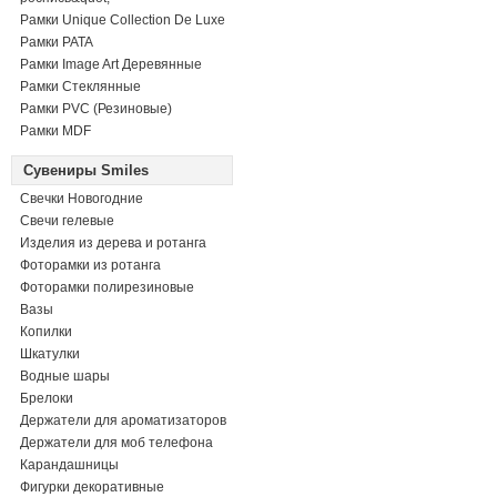
Рамки Unique Collection De Luxe
Рамки PATA
Рамки Image Art Деревянные
Рамки Стеклянные
Рамки PVC (Резиновые)
Рамки MDF
Сувениры Smiles
Свечки Новогодние
Свечи гелевые
Изделия из дерева и ротанга
Фоторамки из ротанга
Фоторамки полирезиновые
Вазы
Копилки
Шкатулки
Водные шары
Брелоки
Держатели для ароматизаторов
Держатели для моб телефона
Карандашницы
Фигурки декоративные