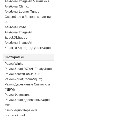
Альбомы Image Art Магнитные
Альбомы Climax
Альбомы Looney Tunes
Свадебная и Детская коллекция
2011
Альбомы PATA
Альбомы Image Art
&quot;DL&quot;
Альбомы Image Art
&quot;DL&quot; под уголки&quot;
Фоторамки
Рамки Winko
Рамки &quot;ROYAL Emafyl&quot;
Рамки пластиковые KLS
Рамки &quot;Сосна&quot;
Рамки Деревянные Светосила
(NEW!)
Рамки Фотостиль
Рамки &quot;Деревянные&quot;
Mix
рамки &quot;Керамика
роспись&quot;