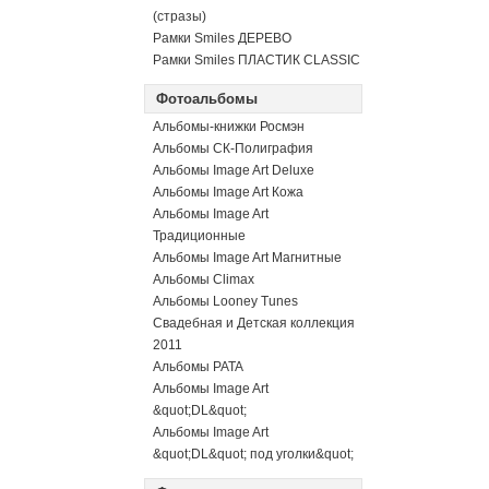
(стразы)
Рамки Smiles ДЕРЕВО
Рамки Smiles ПЛАСТИК CLASSIC
Фотоальбомы
Альбомы-книжки Росмэн
Альбомы СК-Полиграфия
Альбомы Image Art Deluxe
Альбомы Image Art Кожа
Альбомы Image Art
Традиционные
Альбомы Image Art Магнитные
Альбомы Climax
Альбомы Looney Tunes
Свадебная и Детская коллекция
2011
Альбомы PATA
Альбомы Image Art
&quot;DL&quot;
Альбомы Image Art
&quot;DL&quot; под уголки&quot;