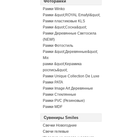
Фоторамки
Рамки Winko
Рамки &quot;ROYAL Emafyl&quot;
Рамки пластиковые KLS
Рамки &quot;Сосна&quot;
Рамки Деревянные Светосила
(NEW!)
Рамки Фотостиль
Рамки &quot;Деревянные&quot;
Mix
рамки &quot;Керамика
роспись&quot;
Рамки Unique Collection De Luxe
Рамки PATA
Рамки Image Art Деревянные
Рамки Стеклянные
Рамки PVC (Резиновые)
Рамки MDF
Сувениры Smiles
Свечки Новогодние
Свечи гелевые