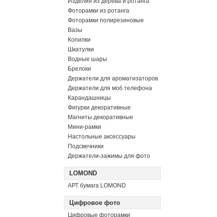
Изделия из дерева и ротанга
Фоторамки из ротанга
Фоторамки полирезиновые
Вазы
Копилки
Шкатулки
Водные шары
Брелоки
Держатели для ароматизаторов
Держатели для моб телефона
Карандашницы
Фигурки декоративные
Магниты декоративные
Мини-рамки
Настольные аксессуары
Подсвечники
Держатели-зажимы для фото
LOMOND
АРТ бумага LOMOND
Цифровое фото
Цифровые фоторамки