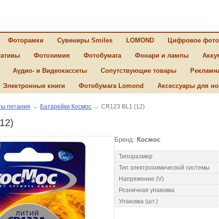
Фоторамки
Сувениры Smiles
LOMOND
Цифровое фото
ативы
Фотохимия
Фотобумага
Фонари и лампы
Акку
Аудио- и Видеокассеты
Сопутствующие товары
Рекламн
Электронные книги
Фотобумага Lomond
Аксессуары для но
ы питания
→
Батарейки Космос
→
CR123 BL1 (12)
12)
Бренд:
Космос
Типоразмер
Тип электрохимической системы
Напряжение (V)
Розничная упаковка
Упаковка (шт.)