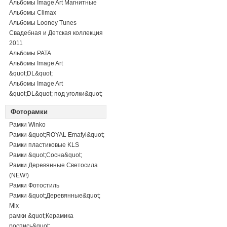
Альбомы Image Art Магнитные
Альбомы Climax
Альбомы Looney Tunes
Свадебная и Детская коллекция
2011
Альбомы PATA
Альбомы Image Art
&quot;DL&quot;
Альбомы Image Art
&quot;DL&quot; под уголки&quot;
Фоторамки
Рамки Winko
Рамки &quot;ROYAL Emafyl&quot;
Рамки пластиковые KLS
Рамки &quot;Сосна&quot;
Рамки Деревянные Светосила
(NEW!)
Рамки Фотостиль
Рамки &quot;Деревянные&quot;
Mix
рамки &quot;Керамика
роспись&quot;