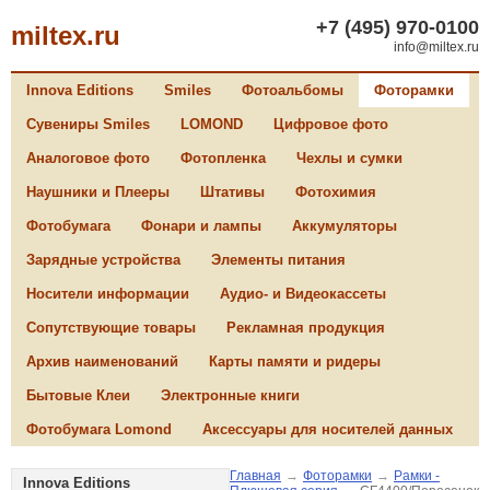
+7 (495) 970-0100
miltex.ru
info@miltex.ru
Innova Editions
Smiles
Фотоальбомы
Фоторамки
Сувениры Smiles
LOMOND
Цифровое фото
Аналоговое фото
Фотопленка
Чехлы и сумки
Наушники и Плееры
Штативы
Фотохимия
Фотобумага
Фонари и лампы
Аккумуляторы
Зарядные устройства
Элементы питания
Носители информации
Аудио- и Видеокассеты
Сопутствующие товары
Рекламная продукция
Архив наименований
Карты памяти и ридеры
Бытовые Клеи
Электронные книги
Фотобумага Lomond
Аксессуары для носителей данных
Главная
→
Фоторамки
→
Рамки -
Innova Editions