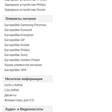
Зарядные устройства Philips
Зарядные устройства Dicom
Элементы питания
Батарейки Samsung Pleomax
Батарейки Duracell
Батарейки Energizer
Батарейки GP
Батарейки Kodak
Батарейки Philips
Батарейки Sony
Батарейки Golden Power
Архив элементов питания
Батарейки ЭРА
Носители информации
DVD+/-R/RW
СD/-R/RW
Дискеты
Фломастеры для CD
Аудио- и Видеокассеты