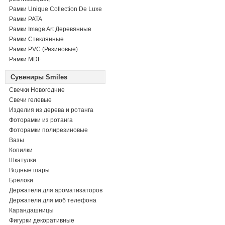
Рамки Unique Collection De Luxe
Рамки PATA
Рамки Image Art Деревянные
Рамки Стеклянные
Рамки PVC (Резиновые)
Рамки MDF
Сувениры Smiles
Свечки Новогодние
Свечи гелевые
Изделия из дерева и ротанга
Фоторамки из ротанга
Фоторамки полирезиновые
Вазы
Копилки
Шкатулки
Водные шары
Брелоки
Держатели для ароматизаторов
Держатели для моб телефона
Карандашницы
Фигурки декоративные