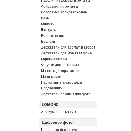
Изделия из дерева и ротанга
Фоторамки из ротанга
Фоторамки полирезиновые
Вазы
Копилки
Шкатулки
Водные шары
Брелоки
Держатели для ароматизаторов
Держатели для моб телефона
Карандашницы
Фигурки декоративные
Магниты декоративные
Мини-рамки
Настольные аксессуары
Подсвечники
Держатели-зажимы для фото
LOMOND
АРТ бумага LOMOND
Цифровое фото
Цифровые фоторамки