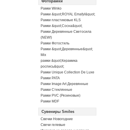
Фоторамки
Рамки Winko
Рамки &quot;ROYAL Emafyl&quot;
Рамки пластиковые KLS
Рамки &quot;Сосна&quot;
Рамки Деревянные Светосила
(NEW!)
Рамки Фотостиль
Рамки &quot;Деревянные&quot;
Mix
рамки &quot;Керамика
роспись&quot;
Рамки Unique Collection De Luxe
Рамки PATA
Рамки Image Art Деревянные
Рамки Стеклянные
Рамки PVC (Резиновые)
Рамки MDF
Сувениры Smiles
Свечки Новогодние
Свечи гелевые