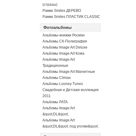
(стразы)
Рамки Smiles ДЕРЕВО
Рамки Smiles ПЛАСТИК CLASSIC
Фотоальбомы
Альбомы-книжки Росмэн
Альбомы СК-Полиграфия
Альбомы Image Art Deluxe
Альбомы Image Art Кожа
Альбомы Image Art
Традиционные
Альбомы Image Art Магнитные
Альбомы Climax
Альбомы Looney Tunes
Свадебная и Детская коллекция
2011
Альбомы PATA
Альбомы Image Art
&quot;DL&quot;
Альбомы Image Art
&quot;DL&quot; под уголки&quot;