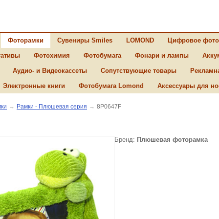
Фоторамки
Сувениры Smiles
LOMOND
Цифровое фото
ативы
Фотохимия
Фотобумага
Фонари и лампы
Акку
Аудио- и Видеокассеты
Сопутствующие товары
Рекламн
Электронные книги
Фотобумага Lomond
Аксессуары для но
ки
→
Рамки - Плюшевая серия
→
8P0647F
Бренд:
Плюшевая фоторамка