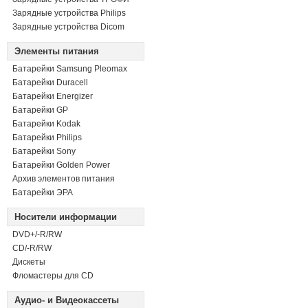
Зарядные устройства Philips
Зарядные устройства Dicom
Элементы питания
Батарейки Samsung Pleomax
Батарейки Duracell
Батарейки Energizer
Батарейки GP
Батарейки Kodak
Батарейки Philips
Батарейки Sony
Батарейки Golden Power
Архив элементов питания
Батарейки ЭРА
Носители информации
DVD+/-R/RW
СD/-R/RW
Дискеты
Фломастеры для CD
Аудио- и Видеокассеты