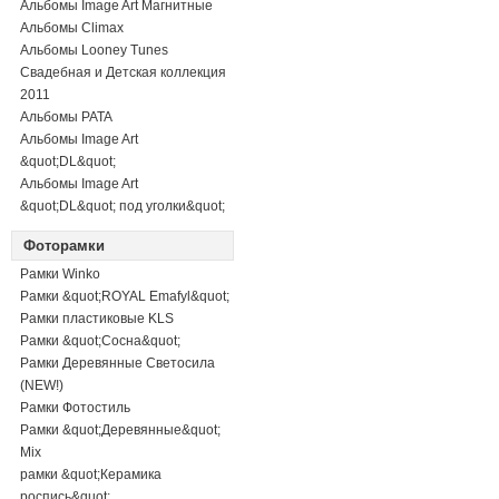
Альбомы Image Art Магнитные
Альбомы Climax
Альбомы Looney Tunes
Свадебная и Детская коллекция
2011
Альбомы PATA
Альбомы Image Art
&quot;DL&quot;
Альбомы Image Art
&quot;DL&quot; под уголки&quot;
Фоторамки
Рамки Winko
Рамки &quot;ROYAL Emafyl&quot;
Рамки пластиковые KLS
Рамки &quot;Сосна&quot;
Рамки Деревянные Светосила
(NEW!)
Рамки Фотостиль
Рамки &quot;Деревянные&quot;
Mix
рамки &quot;Керамика
роспись&quot;