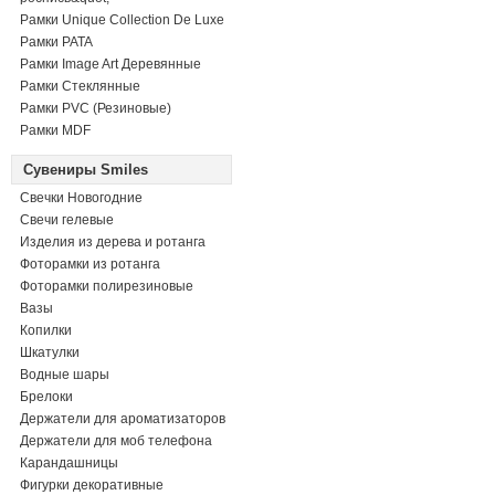
Рамки Unique Collection De Luxe
Рамки PATA
Рамки Image Art Деревянные
Рамки Стеклянные
Рамки PVC (Резиновые)
Рамки MDF
Сувениры Smiles
Свечки Новогодние
Свечи гелевые
Изделия из дерева и ротанга
Фоторамки из ротанга
Фоторамки полирезиновые
Вазы
Копилки
Шкатулки
Водные шары
Брелоки
Держатели для ароматизаторов
Держатели для моб телефона
Карандашницы
Фигурки декоративные