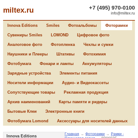
+7 (495) 970-0100
miltex.ru
info@miltex.ru
Innova Editions
Smiles
Фотоальбомы
Фоторамки
Сувениры Smiles
LOMOND
Цифровое фото
Аналоговое фото
Фотопленка
Чехлы и сумки
Наушники и Плееры
Штативы
Фотохимия
Фотобумага
Фонари и лампы
Аккумуляторы
Зарядные устройства
Элементы питания
Носители информации
Аудио- и Видеокассеты
Сопутствующие товары
Рекламная продукция
Архив наименований
Карты памяти и ридеры
Бытовые Клеи
Электронные книги
Фотобумага Lomond
Аксессуары для носителей данных
Главная
→
Фоторамки
→
Рамки -
Innova Editions