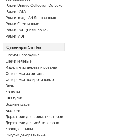
Рамки Unique Collection De Luxe
Рамки PATA
Рамки Image Art Деревянные
Рамки Стеклянные
Рамки PVC (Резиновые)
Рамки MDF
Сувениры Smiles
Свечки Новогодние
Свечи гелевые
Изделия из дерева и ротанга
Фоторамки из ротанга
Фоторамки полирезиновые
Вазы
Копилки
Шкатулки
Водные шары
Брелоки
Держатели для ароматизаторов
Держатели для моб телефона
Карандашницы
Фигурки декоративные