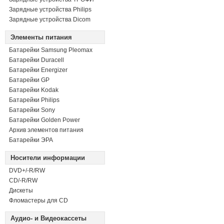
Зарядные устройства Philips
Зарядные устройства Dicom
Элементы питания
Батарейки Samsung Pleomax
Батарейки Duracell
Батарейки Energizer
Батарейки GP
Батарейки Kodak
Батарейки Philips
Батарейки Sony
Батарейки Golden Power
Архив элементов питания
Батарейки ЭРА
Носители информации
DVD+/-R/RW
СD/-R/RW
Дискеты
Фломастеры для CD
Аудио- и Видеокассеты