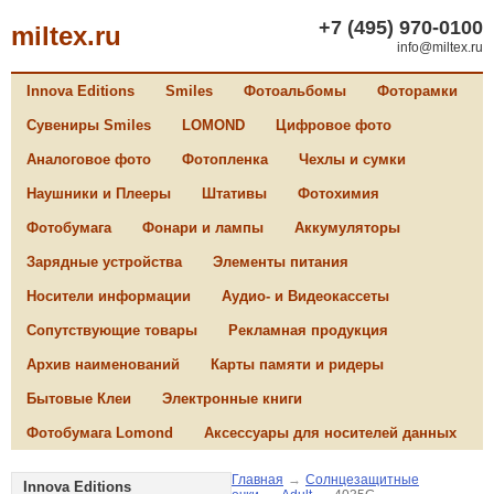
+7 (495) 970-0100
miltex.ru
info@miltex.ru
Innova Editions
Smiles
Фотоальбомы
Фоторамки
Сувениры Smiles
LOMOND
Цифровое фото
Аналоговое фото
Фотопленка
Чехлы и сумки
Наушники и Плееры
Штативы
Фотохимия
Фотобумага
Фонари и лампы
Аккумуляторы
Зарядные устройства
Элементы питания
Носители информации
Аудио- и Видеокассеты
Сопутствующие товары
Рекламная продукция
Архив наименований
Карты памяти и ридеры
Бытовые Клеи
Электронные книги
Фотобумага Lomond
Аксессуары для носителей данных
Главная
→
Солнцезащитные
Innova Editions