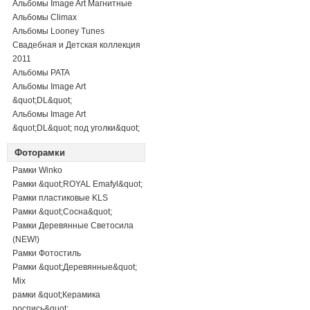
Альбомы Image Art Магнитные
Альбомы Climax
Альбомы Looney Tunes
Свадебная и Детская коллекция
2011
Альбомы PATA
Альбомы Image Art
&quot;DL&quot;
Альбомы Image Art
&quot;DL&quot; под уголки&quot;
Фоторамки
Рамки Winko
Рамки &quot;ROYAL Emafyl&quot;
Рамки пластиковые KLS
Рамки &quot;Сосна&quot;
Рамки Деревянные Светосила
(NEW!)
Рамки Фотостиль
Рамки &quot;Деревянные&quot;
Mix
рамки &quot;Керамика
роспись&quot;