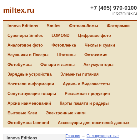
+7 (495) 970-0100
miltex.ru
info@miltex.ru
Innova Editions
Smiles
Фотоальбомы
Фоторамки
Сувениры Smiles
LOMOND
Цифровое фото
Аналоговое фото
Фотопленка
Чехлы и сумки
Наушники и Плееры
Штативы
Фотохимия
Фотобумага
Фонари и лампы
Аккумуляторы
Зарядные устройства
Элементы питания
Носители информации
Аудио- и Видеокассеты
Сопутствующие товары
Рекламная продукция
Архив наименований
Карты памяти и ридеры
Бытовые Клеи
Электронные книги
Фотобумага Lomond
Аксессуары для носителей данных
Главная
→
Солнцезащитные
Innova Editions