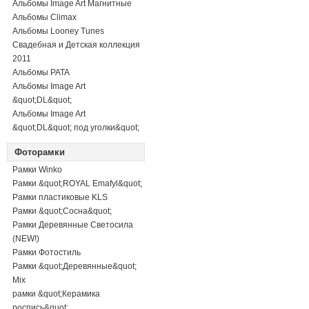
Альбомы Image Art Магнитные
Альбомы Climax
Альбомы Looney Tunes
Свадебная и Детская коллекция
2011
Альбомы PATA
Альбомы Image Art
&quot;DL&quot;
Альбомы Image Art
&quot;DL&quot; под уголки&quot;
Фоторамки
Рамки Winko
Рамки &quot;ROYAL Emafyl&quot;
Рамки пластиковые KLS
Рамки &quot;Сосна&quot;
Рамки Деревянные Светосила
(NEW!)
Рамки Фотостиль
Рамки &quot;Деревянные&quot;
Mix
рамки &quot;Керамика
роспись&quot;