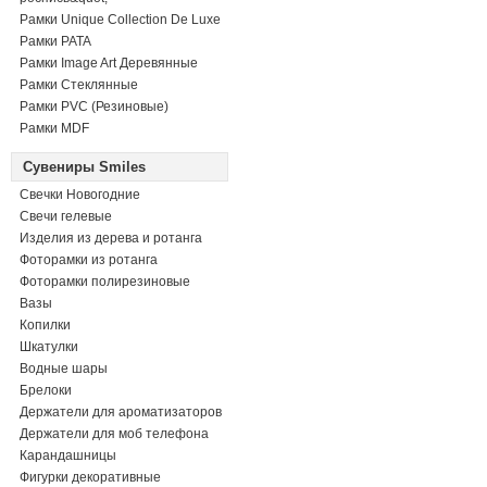
Рамки Unique Collection De Luxe
Рамки PATA
Рамки Image Art Деревянные
Рамки Стеклянные
Рамки PVC (Резиновые)
Рамки MDF
Сувениры Smiles
Свечки Новогодние
Свечи гелевые
Изделия из дерева и ротанга
Фоторамки из ротанга
Фоторамки полирезиновые
Вазы
Копилки
Шкатулки
Водные шары
Брелоки
Держатели для ароматизаторов
Держатели для моб телефона
Карандашницы
Фигурки декоративные