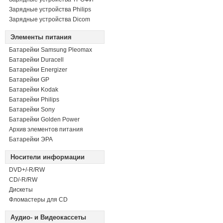
Зарядные устройства Philips
Зарядные устройства Dicom
Элементы питания
Батарейки Samsung Pleomax
Батарейки Duracell
Батарейки Energizer
Батарейки GP
Батарейки Kodak
Батарейки Philips
Батарейки Sony
Батарейки Golden Power
Архив элементов питания
Батарейки ЭРА
Носители информации
DVD+/-R/RW
СD/-R/RW
Дискеты
Фломастеры для CD
Аудио- и Видеокассеты