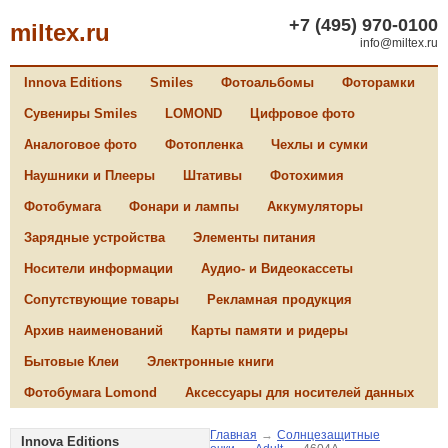
+7 (495) 970-0100
miltex.ru
info@miltex.ru
Innova Editions
Smiles
Фотоальбомы
Фоторамки
Сувениры Smiles
LOMOND
Цифровое фото
Аналоговое фото
Фотопленка
Чехлы и сумки
Наушники и Плееры
Штативы
Фотохимия
Фотобумага
Фонари и лампы
Аккумуляторы
Зарядные устройства
Элементы питания
Носители информации
Аудио- и Видеокассеты
Сопутствующие товары
Рекламная продукция
Архив наименований
Карты памяти и ридеры
Бытовые Клеи
Электронные книги
Фотобумага Lomond
Аксессуары для носителей данных
Главная
→
Солнцезащитные
Innova Editions