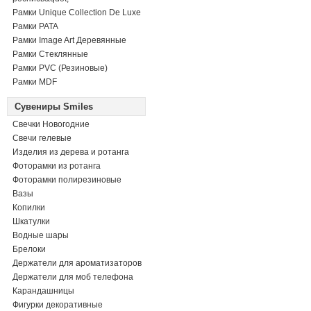
Рамки Unique Collection De Luxe
Рамки PATA
Рамки Image Art Деревянные
Рамки Стеклянные
Рамки PVC (Резиновые)
Рамки MDF
Сувениры Smiles
Свечки Новогодние
Свечи гелевые
Изделия из дерева и ротанга
Фоторамки из ротанга
Фоторамки полирезиновые
Вазы
Копилки
Шкатулки
Водные шары
Брелоки
Держатели для ароматизаторов
Держатели для моб телефона
Карандашницы
Фигурки декоративные