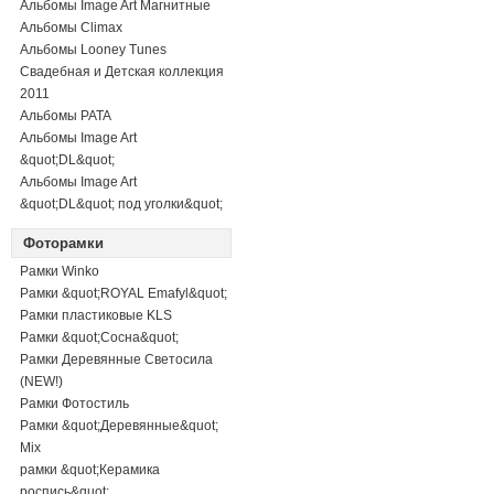
Альбомы Image Art Магнитные
Альбомы Climax
Альбомы Looney Tunes
Свадебная и Детская коллекция
2011
Альбомы PATA
Альбомы Image Art
&quot;DL&quot;
Альбомы Image Art
&quot;DL&quot; под уголки&quot;
Фоторамки
Рамки Winko
Рамки &quot;ROYAL Emafyl&quot;
Рамки пластиковые KLS
Рамки &quot;Сосна&quot;
Рамки Деревянные Светосила
(NEW!)
Рамки Фотостиль
Рамки &quot;Деревянные&quot;
Mix
рамки &quot;Керамика
роспись&quot;