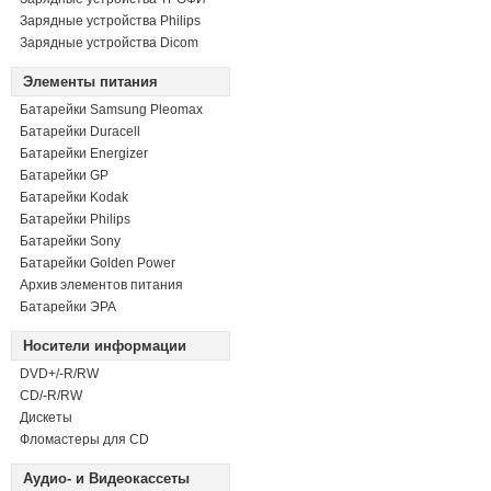
Зарядные устройства Philips
Зарядные устройства Dicom
Элементы питания
Батарейки Samsung Pleomax
Батарейки Duracell
Батарейки Energizer
Батарейки GP
Батарейки Kodak
Батарейки Philips
Батарейки Sony
Батарейки Golden Power
Архив элементов питания
Батарейки ЭРА
Носители информации
DVD+/-R/RW
СD/-R/RW
Дискеты
Фломастеры для CD
Аудио- и Видеокассеты