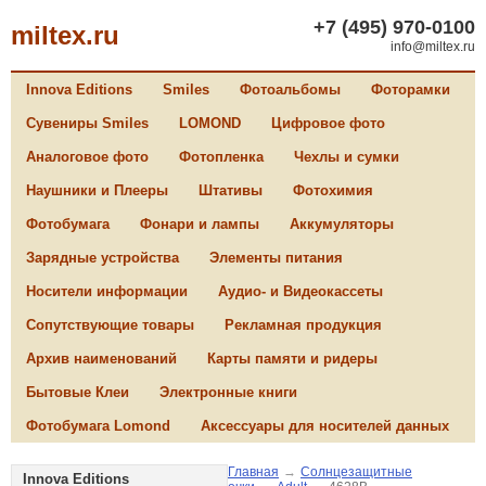
+7 (495) 970-0100
miltex.ru
info@miltex.ru
Innova Editions
Smiles
Фотоальбомы
Фоторамки
Сувениры Smiles
LOMOND
Цифровое фото
Аналоговое фото
Фотопленка
Чехлы и сумки
Наушники и Плееры
Штативы
Фотохимия
Фотобумага
Фонари и лампы
Аккумуляторы
Зарядные устройства
Элементы питания
Носители информации
Аудио- и Видеокассеты
Сопутствующие товары
Рекламная продукция
Архив наименований
Карты памяти и ридеры
Бытовые Клеи
Электронные книги
Фотобумага Lomond
Аксессуары для носителей данных
Главная
→
Солнцезащитные
Innova Editions