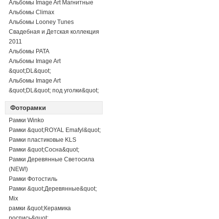
Альбомы Image Art Магнитные
Альбомы Climax
Альбомы Looney Tunes
Свадебная и Детская коллекция
2011
Альбомы PATA
Альбомы Image Art
&quot;DL&quot;
Альбомы Image Art
&quot;DL&quot; под уголки&quot;
Фоторамки
Рамки Winko
Рамки &quot;ROYAL Emafyl&quot;
Рамки пластиковые KLS
Рамки &quot;Сосна&quot;
Рамки Деревянные Светосила
(NEW!)
Рамки Фотостиль
Рамки &quot;Деревянные&quot;
Mix
рамки &quot;Керамика
роспись&quot;