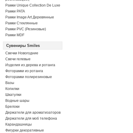
Рамки Unique Collection De Luxe
Рамки PATA
Рамки Image Art Деревянные
Рамки Стеклянные
Рамки PVC (Резиновые)
Рамки MDF
Сувениры Smiles
Свечки Новогодние
Свечи гелевые
Изделия из дерева и ротанга
Фоторамки из ротанга
Фоторамки полирезиновые
Вазы
Копилки
Шкатулки
Водные шары
Брелоки
Держатели для ароматизаторов
Держатели для моб телефона
Карандашницы
Фигурки декоративные