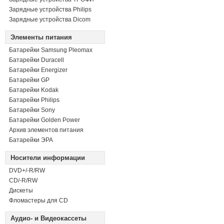
Зарядные устройства Philips
Зарядные устройства Dicom
Элементы питания
Батарейки Samsung Pleomax
Батарейки Duracell
Батарейки Energizer
Батарейки GP
Батарейки Kodak
Батарейки Philips
Батарейки Sony
Батарейки Golden Power
Архив элементов питания
Батарейки ЭРА
Носители информации
DVD+/-R/RW
СD/-R/RW
Дискеты
Фломастеры для CD
Аудио- и Видеокассеты