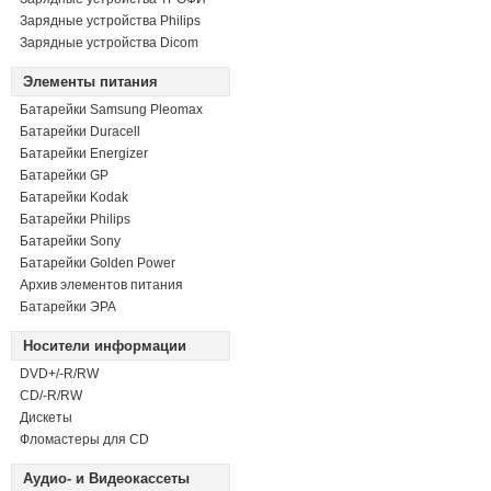
Зарядные устройства Philips
Зарядные устройства Dicom
Элементы питания
Батарейки Samsung Pleomax
Батарейки Duracell
Батарейки Energizer
Батарейки GP
Батарейки Kodak
Батарейки Philips
Батарейки Sony
Батарейки Golden Power
Архив элементов питания
Батарейки ЭРА
Носители информации
DVD+/-R/RW
СD/-R/RW
Дискеты
Фломастеры для CD
Аудио- и Видеокассеты