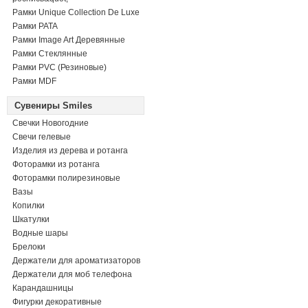
Рамки Unique Collection De Luxe
Рамки PATA
Рамки Image Art Деревянные
Рамки Стеклянные
Рамки PVC (Резиновые)
Рамки MDF
Сувениры Smiles
Свечки Новогодние
Свечи гелевые
Изделия из дерева и ротанга
Фоторамки из ротанга
Фоторамки полирезиновые
Вазы
Копилки
Шкатулки
Водные шары
Брелоки
Держатели для ароматизаторов
Держатели для моб телефона
Карандашницы
Фигурки декоративные