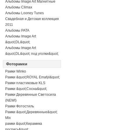
Альбомы Image Art Магнитные
Альбомы Climax
Альбомы Looney Tunes
Свадебная и Детская коллекция
2011
Альбомы PATA
Альбомы Image Art
&quot;DL&quot;
Альбомы Image Art
&quot;DL&quot; под уголки&quot;
Фоторамки
Рамки Winko
Рамки &quot;ROYAL Emafyl&quot;
Рамки пластиковые KLS
Рамки &quot;Сосна&quot;
Рамки Деревянные Светосила
(NEW!)
Рамки Фотостиль
Рамки &quot;Деревянные&quot;
Mix
рамки &quot;Керамика
роспись&quot;