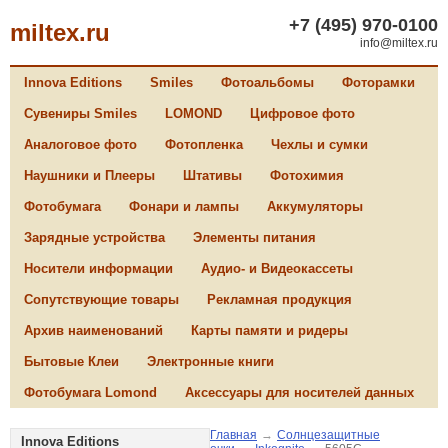
+7 (495) 970-0100
miltex.ru
info@miltex.ru
Innova Editions
Smiles
Фотоальбомы
Фоторамки
Сувениры Smiles
LOMOND
Цифровое фото
Аналоговое фото
Фотопленка
Чехлы и сумки
Наушники и Плееры
Штативы
Фотохимия
Фотобумага
Фонари и лампы
Аккумуляторы
Зарядные устройства
Элементы питания
Носители информации
Аудио- и Видеокассеты
Сопутствующие товары
Рекламная продукция
Архив наименований
Карты памяти и ридеры
Бытовые Клеи
Электронные книги
Фотобумага Lomond
Аксессуары для носителей данных
Главная
→
Солнцезащитные
Innova Editions