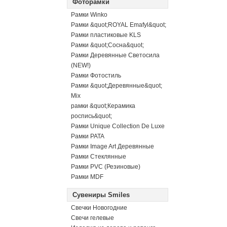
Фоторамки
Рамки Winko
Рамки &quot;ROYAL Emafyl&quot;
Рамки пластиковые KLS
Рамки &quot;Сосна&quot;
Рамки Деревянные Светосила
(NEW!)
Рамки Фотостиль
Рамки &quot;Деревянные&quot;
Mix
рамки &quot;Керамика
роспись&quot;
Рамки Unique Collection De Luxe
Рамки PATA
Рамки Image Art Деревянные
Рамки Стеклянные
Рамки PVC (Резиновые)
Рамки MDF
Сувениры Smiles
Свечки Новогодние
Свечи гелевые