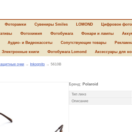
Фоторамки
Сувениры Smiles
LOMOND
Цифровое фото
ативы
Фотохимия
Фотобумага
Фонари и лампы
Акку
Аудио- и Видеокассеты
Сопутствующие товары
Рекламн
Электронные книги
Фотобумага Lomond
Аксессуары для но
ащитные очки
→
Inkognito
→
5610B
Бренд:
Polaroid
Тип линз
Описание