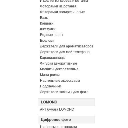
Изделия из дерева и ротанга
Фоторамки из ротанга
Фоторамки полирезиновые
Вазы
Копилки
Шкатулки
Водные шары
Брелоки
Держатели для ароматизаторов
Держатели для моб телефона
Карандашницы
Фигурки декоративные
Магниты декоративные
Мини-рамки
Настольные аксессуары
Подсвечники
Держатели-зажимы для фото
LOMOND
АРТ бумага LOMOND
Цифровое фото
Цифровые фоторамки