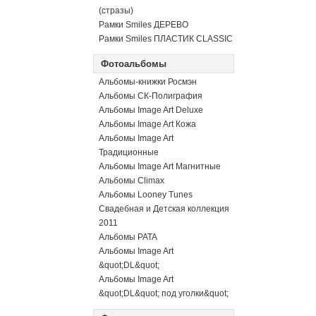
(стразы)
Рамки Smiles ДЕРЕВО
Рамки Smiles ПЛАСТИК CLASSIC
Фотоальбомы
Альбомы-книжки Росмэн
Альбомы СК-Полиграфия
Альбомы Image Art Deluxe
Альбомы Image Art Кожа
Альбомы Image Art
Традиционные
Альбомы Image Art Магнитные
Альбомы Climax
Альбомы Looney Tunes
Свадебная и Детская коллекция
2011
Альбомы PATA
Альбомы Image Art
&quot;DL&quot;
Альбомы Image Art
&quot;DL&quot; под уголки&quot;