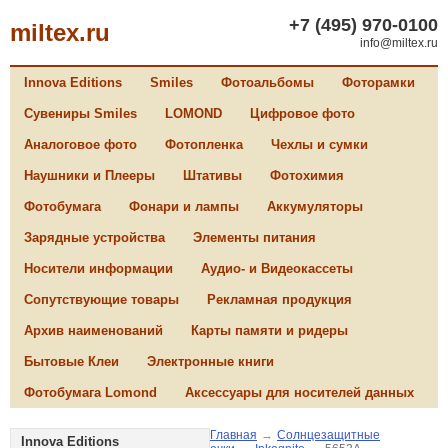
+7 (495) 970-0100
miltex.ru
info@miltex.ru
Innova Editions
Smiles
Фотоальбомы
Фоторамки
Сувениры Smiles
LOMOND
Цифровое фото
Аналоговое фото
Фотопленка
Чехлы и сумки
Наушники и Плееры
Штативы
Фотохимия
Фотобумага
Фонари и лампы
Аккумуляторы
Зарядные устройства
Элементы питания
Носители информации
Аудио- и Видеокассеты
Сопутствующие товары
Рекламная продукция
Архив наименований
Карты памяти и ридеры
Бытовые Клеи
Электронные книги
Фотобумага Lomond
Аксессуары для носителей данных
Главная
→
Солнцезащитные
Innova Editions