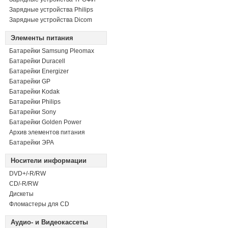
Зарядные устройства Philips
Зарядные устройства Dicom
Элементы питания
Батарейки Samsung Pleomax
Батарейки Duracell
Батарейки Energizer
Батарейки GP
Батарейки Kodak
Батарейки Philips
Батарейки Sony
Батарейки Golden Power
Архив элементов питания
Батарейки ЭРА
Носители информации
DVD+/-R/RW
СD/-R/RW
Дискеты
Фломастеры для CD
Аудио- и Видеокассеты