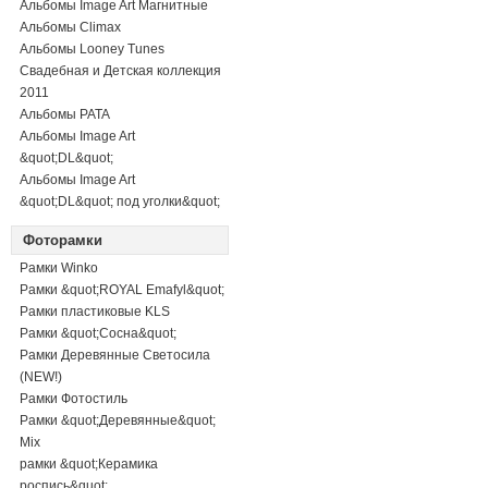
Альбомы Image Art Магнитные
Альбомы Climax
Альбомы Looney Tunes
Свадебная и Детская коллекция
2011
Альбомы PATA
Альбомы Image Art
&quot;DL&quot;
Альбомы Image Art
&quot;DL&quot; под уголки&quot;
Фоторамки
Рамки Winko
Рамки &quot;ROYAL Emafyl&quot;
Рамки пластиковые KLS
Рамки &quot;Сосна&quot;
Рамки Деревянные Светосила
(NEW!)
Рамки Фотостиль
Рамки &quot;Деревянные&quot;
Mix
рамки &quot;Керамика
роспись&quot;