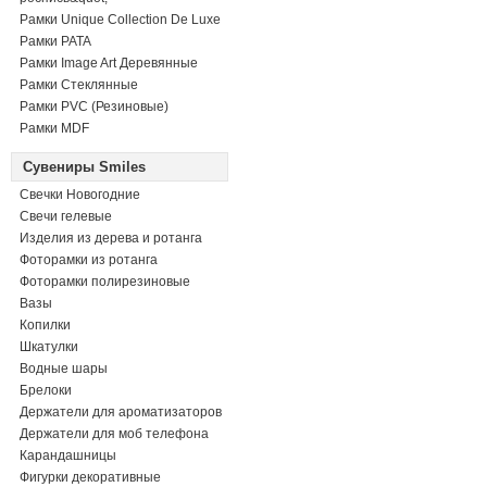
Рамки Unique Collection De Luxe
Рамки PATA
Рамки Image Art Деревянные
Рамки Стеклянные
Рамки PVC (Резиновые)
Рамки MDF
Сувениры Smiles
Свечки Новогодние
Свечи гелевые
Изделия из дерева и ротанга
Фоторамки из ротанга
Фоторамки полирезиновые
Вазы
Копилки
Шкатулки
Водные шары
Брелоки
Держатели для ароматизаторов
Держатели для моб телефона
Карандашницы
Фигурки декоративные