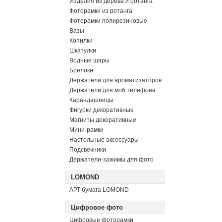
Изделия из дерева и ротанга
Фоторамки из ротанга
Фоторамки полирезиновые
Вазы
Копилки
Шкатулки
Водные шары
Брелоки
Держатели для ароматизаторов
Держатели для моб телефона
Карандашницы
Фигурки декоративные
Магниты декоративные
Мини-рамки
Настольные аксессуары
Подсвечники
Держатели-зажимы для фото
LOMOND
АРТ бумага LOMOND
Цифровое фото
Цифровые фоторамки