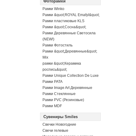
Фоторамки
Рамки Winko
Рамки &quot;ROYAL Emafyl&quot;
Рамки пластиковые KLS
Рамки &quot;Сосна&quot;
Рамки Деревянные Светосила
(NEW!)
Рамки Фотостиль
Рамки &quot;Деревянные&quot;
Mix
рамки &quot;Керамика
роспись&quot;
Рамки Unique Collection De Luxe
Рамки PATA
Рамки Image Art Деревянные
Рамки Стеклянные
Рамки PVC (Резиновые)
Рамки MDF
Сувениры Smiles
Свечки Новогодние
Свечи гелевые