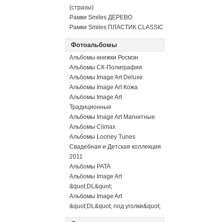
(стразы)
Рамки Smiles ДЕРЕВО
Рамки Smiles ПЛАСТИК CLASSIC
Фотоальбомы
Альбомы-книжки Росмэн
Альбомы СК-Полиграфия
Альбомы Image Art Deluxe
Альбомы Image Art Кожа
Альбомы Image Art
Традиционные
Альбомы Image Art Магнитные
Альбомы Climax
Альбомы Looney Tunes
Свадебная и Детская коллекция
2011
Альбомы PATA
Альбомы Image Art
&quot;DL&quot;
Альбомы Image Art
&quot;DL&quot; под уголки&quot;