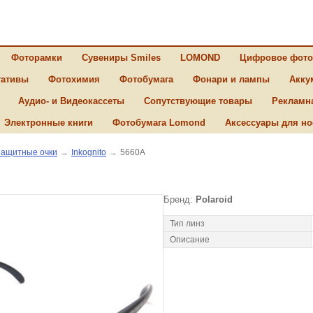
Фоторамки
Сувениры Smiles
LOMOND
Цифровое фото
ативы
Фотохимия
Фотобумага
Фонари и лампы
Акку
Аудио- и Видеокассеты
Сопутствующие товары
Рекламн
Электронные книги
Фотобумага Lomond
Аксессуары для но
ащитные очки
→
Inkognito
→
5660A
Бренд:
Polaroid
Тип линз
Описание