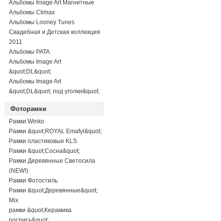
Альбомы Image Art Магнитные
Альбомы Climax
Альбомы Looney Tunes
Свадебная и Детская коллекция
2011
Альбомы PATA
Альбомы Image Art
&quot;DL&quot;
Альбомы Image Art
&quot;DL&quot; под уголки&quot;
Фоторамки
Рамки Winko
Рамки &quot;ROYAL Emafyl&quot;
Рамки пластиковые KLS
Рамки &quot;Сосна&quot;
Рамки Деревянные Светосила
(NEW!)
Рамки Фотостиль
Рамки &quot;Деревянные&quot;
Mix
рамки &quot;Керамика
роспись&quot;