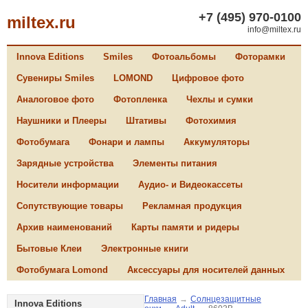
+7 (495) 970-0100
miltex.ru
info@miltex.ru
Innova Editions
Smiles
Фотоальбомы
Фоторамки
Сувениры Smiles
LOMOND
Цифровое фото
Аналоговое фото
Фотопленка
Чехлы и сумки
Наушники и Плееры
Штативы
Фотохимия
Фотобумага
Фонари и лампы
Аккумуляторы
Зарядные устройства
Элементы питания
Носители информации
Аудио- и Видеокассеты
Сопутствующие товары
Рекламная продукция
Архив наименований
Карты памяти и ридеры
Бытовые Клеи
Электронные книги
Фотобумага Lomond
Аксессуары для носителей данных
Главная
→
Солнцезащитные
Innova Editions