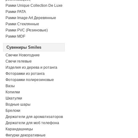
Рамки Unique Collection De Luxe
Рамки PATA
Рамки Image Art Деревянные
Рамки Стеклянные
Рамки PVC (Резиновые)
Рамки MDF
Сувениры Smiles
Свечки Новогодние
Свечи гелевые
Изделия из дерева и ротанга
Фоторамки из ротанга
Фоторамки полирезиновые
Вазы
Копилки
Шкатулки
Водные шары
Брелоки
Держатели для ароматизаторов
Держатели для моб телефона
Карандашницы
Фигурки декоративные