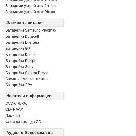
Зарядные устройства Philips
Зарядные устройства Dicom
Элементы питания
Батарейки Samsung Pleomax
Батарейки Duracell
Батарейки Energizer
Батарейки GP
Батарейки Kodak
Батарейки Philips
Батарейки Sony
Батарейки Golden Power
Архив элементов питания
Батарейки ЭРА
Носители информации
DVD+/-R/RW
СD/-R/RW
Дискеты
Фломастеры для CD
Аудио- и Видеокассеты