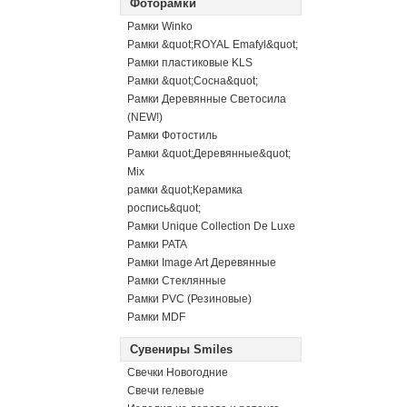
Фоторамки
Рамки Winko
Рамки &quot;ROYAL Emafyl&quot;
Рамки пластиковые KLS
Рамки &quot;Сосна&quot;
Рамки Деревянные Светосила
(NEW!)
Рамки Фотостиль
Рамки &quot;Деревянные&quot;
Mix
рамки &quot;Керамика
роспись&quot;
Рамки Unique Collection De Luxe
Рамки PATA
Рамки Image Art Деревянные
Рамки Стеклянные
Рамки PVC (Резиновые)
Рамки MDF
Сувениры Smiles
Свечки Новогодние
Свечи гелевые