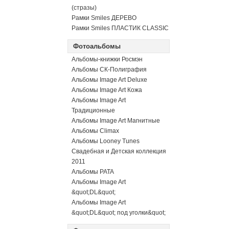
(стразы)
Рамки Smiles ДЕРЕВО
Рамки Smiles ПЛАСТИК CLASSIC
Фотоальбомы
Альбомы-книжки Росмэн
Альбомы СК-Полиграфия
Альбомы Image Art Deluxe
Альбомы Image Art Кожа
Альбомы Image Art
Традиционные
Альбомы Image Art Магнитные
Альбомы Climax
Альбомы Looney Tunes
Свадебная и Детская коллекция
2011
Альбомы PATA
Альбомы Image Art
&quot;DL&quot;
Альбомы Image Art
&quot;DL&quot; под уголки&quot;