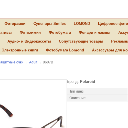
Фоторамки
Сувениры Smiles
LOMOND
Цифровое фото
ативы
Фотохимия
Фотобумага
Фонари и лампы
Акку
Аудио- и Видеокассеты
Сопутствующие товары
Рекламн
Электронные книги
Фотобумага Lomond
Аксессуары для но
ащитные очки
→
Adult
→
8607B
Бренд:
Polaroid
Тип линз
Описание