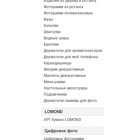
Изделия из дерева и ротанга
Фоторамки из ротанга
Фоторамки полирезиновые
Вазы
Копилки
Шкатулки
Водные шары
Брелоки
Держатели для ароматизаторов
Держатели для моб телефона
Карандашницы
Фигурки декоративные
Магниты декоративные
Мини-рамки
Настольные аксессуары
Подсвечники
Держатели-зажимы для фото
LOMOND
АРТ бумага LOMOND
Цифровое фото
Цифровые фоторамки