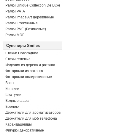
Рамки Unique Collection De Luxe
Рамки PATA
Рамки Image Art Деревянные
Рамки Стеклянные
Рамки PVC (Резиновые)
Рамки MDF
Сувениры Smiles
Свечки Новогодние
Свечи гелевые
Изделия из дерева и ротанга
Фоторамки из ротанга
Фоторамки полирезиновые
Вазы
Копилки
Шкатулки
Водные шары
Брелоки
Держатели для ароматизаторов
Держатели для моб телефона
Карандашницы
Фигурки декоративные