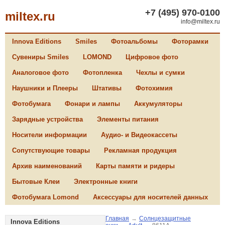
+7 (495) 970-0100
miltex.ru
info@miltex.ru
Innova Editions
Smiles
Фотоальбомы
Фоторамки
Сувениры Smiles
LOMOND
Цифровое фото
Аналоговое фото
Фотопленка
Чехлы и сумки
Наушники и Плееры
Штативы
Фотохимия
Фотобумага
Фонари и лампы
Аккумуляторы
Зарядные устройства
Элементы питания
Носители информации
Аудио- и Видеокассеты
Сопутствующие товары
Рекламная продукция
Архив наименований
Карты памяти и ридеры
Бытовые Клеи
Электронные книги
Фотобумага Lomond
Аксессуары для носителей данных
Главная
→
Солнцезащитные
Innova Editions