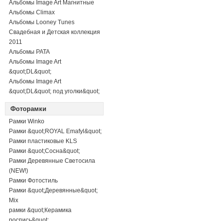
Альбомы Image Art Магнитные
Альбомы Climax
Альбомы Looney Tunes
Свадебная и Детская коллекция
2011
Альбомы PATA
Альбомы Image Art
&quot;DL&quot;
Альбомы Image Art
&quot;DL&quot; под уголки&quot;
Фоторамки
Рамки Winko
Рамки &quot;ROYAL Emafyl&quot;
Рамки пластиковые KLS
Рамки &quot;Сосна&quot;
Рамки Деревянные Светосила
(NEW!)
Рамки Фотостиль
Рамки &quot;Деревянные&quot;
Mix
рамки &quot;Керамика
роспись&quot;