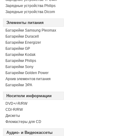
Зарядные устройства Philips
Зарядные устройства Dicom
Элементы питания
Батарейки Samsung Pleomax
Батарейки Duracell
Батарейки Energizer
Батарейки GP
Батарейки Kodak
Батарейки Philips
Батарейки Sony
Батарейки Golden Power
Архив элементов питания
Батарейки ЭРА
Носители информации
DVD+/-R/RW
СD/-R/RW
Дискеты
Фломастеры для CD
Аудио- и Видеокассеты