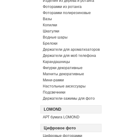
Изделия из дерева и ротанга
Фоторамки из ротанга
Фоторамки полирезиновые
Вазы
Копилки
Шкатулки
Водные шары
Брелоки
Держатели для ароматизаторов
Держатели для моб телефона
Карандашницы
Фигурки декоративные
Магниты декоративные
Мини-рамки
Настольные аксессуары
Подсвечники
Держатели-зажимы для фото
LOMOND
АРТ бумага LOMOND
Цифровое фото
Цифровые фоторамки