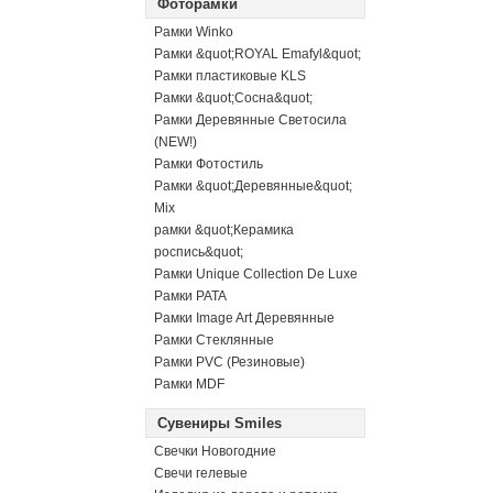
Фоторамки
Рамки Winko
Рамки &quot;ROYAL Emafyl&quot;
Рамки пластиковые KLS
Рамки &quot;Сосна&quot;
Рамки Деревянные Светосила
(NEW!)
Рамки Фотостиль
Рамки &quot;Деревянные&quot;
Mix
рамки &quot;Керамика
роспись&quot;
Рамки Unique Collection De Luxe
Рамки PATA
Рамки Image Art Деревянные
Рамки Стеклянные
Рамки PVC (Резиновые)
Рамки MDF
Сувениры Smiles
Свечки Новогодние
Свечи гелевые