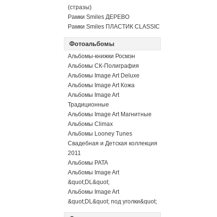
(стразы)
Рамки Smiles ДЕРЕВО
Рамки Smiles ПЛАСТИК CLASSIC
Фотоальбомы
Альбомы-книжки Росмэн
Альбомы СК-Полиграфия
Альбомы Image Art Deluxe
Альбомы Image Art Кожа
Альбомы Image Art
Традиционные
Альбомы Image Art Магнитные
Альбомы Climax
Альбомы Looney Tunes
Свадебная и Детская коллекция
2011
Альбомы PATA
Альбомы Image Art
&quot;DL&quot;
Альбомы Image Art
&quot;DL&quot; под уголки&quot;