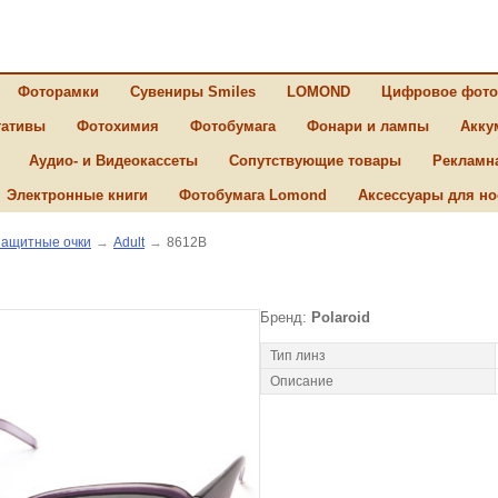
Фоторамки
Сувениры Smiles
LOMOND
Цифровое фото
ативы
Фотохимия
Фотобумага
Фонари и лампы
Акку
Аудио- и Видеокассеты
Сопутствующие товары
Рекламн
Электронные книги
Фотобумага Lomond
Аксессуары для но
ащитные очки
→
Adult
→
8612B
Бренд:
Polaroid
Тип линз
Описание