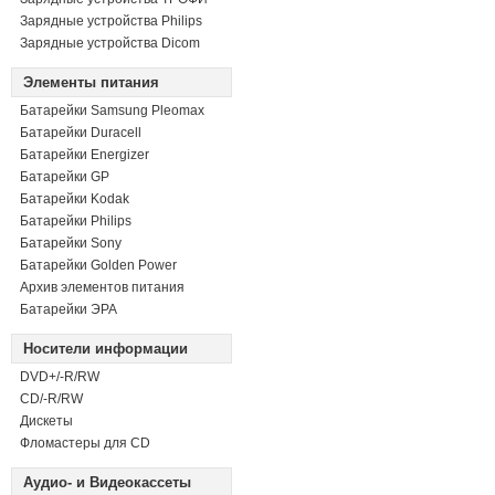
Зарядные устройства Philips
Зарядные устройства Dicom
Элементы питания
Батарейки Samsung Pleomax
Батарейки Duracell
Батарейки Energizer
Батарейки GP
Батарейки Kodak
Батарейки Philips
Батарейки Sony
Батарейки Golden Power
Архив элементов питания
Батарейки ЭРА
Носители информации
DVD+/-R/RW
СD/-R/RW
Дискеты
Фломастеры для CD
Аудио- и Видеокассеты