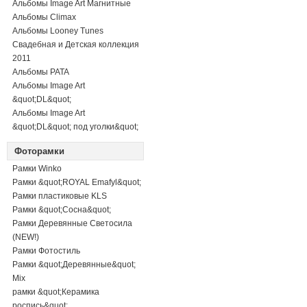
Альбомы Image Art Магнитные
Альбомы Climax
Альбомы Looney Tunes
Свадебная и Детская коллекция
2011
Альбомы PATA
Альбомы Image Art
&quot;DL&quot;
Альбомы Image Art
&quot;DL&quot; под уголки&quot;
Фоторамки
Рамки Winko
Рамки &quot;ROYAL Emafyl&quot;
Рамки пластиковые KLS
Рамки &quot;Сосна&quot;
Рамки Деревянные Светосила
(NEW!)
Рамки Фотостиль
Рамки &quot;Деревянные&quot;
Mix
рамки &quot;Керамика
роспись&quot;