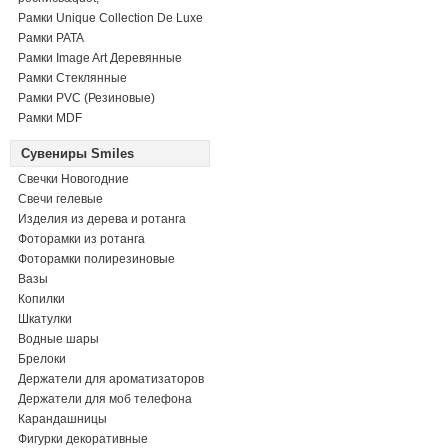
Рамки Unique Collection De Luxe
Рамки PATA
Рамки Image Art Деревянные
Рамки Стеклянные
Рамки PVC (Резиновые)
Рамки MDF
Сувениры Smiles
Свечки Новогодние
Свечи гелевые
Изделия из дерева и ротанга
Фоторамки из ротанга
Фоторамки полирезиновые
Вазы
Копилки
Шкатулки
Водные шары
Брелоки
Держатели для ароматизаторов
Держатели для моб телефона
Карандашницы
Фигурки декоративные