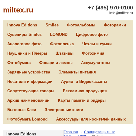
+7 (495) 970-0100
miltex.ru
info@miltex.ru
Innova Editions
Smiles
Фотоальбомы
Фоторамки
Сувениры Smiles
LOMOND
Цифровое фото
Аналоговое фото
Фотопленка
Чехлы и сумки
Наушники и Плееры
Штативы
Фотохимия
Фотобумага
Фонари и лампы
Аккумуляторы
Зарядные устройства
Элементы питания
Носители информации
Аудио- и Видеокассеты
Сопутствующие товары
Рекламная продукция
Архив наименований
Карты памяти и ридеры
Бытовые Клеи
Электронные книги
Фотобумага Lomond
Аксессуары для носителей данных
Главная
→
Солнцезащитные
Innova Editions