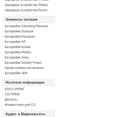
Зарядные устройства Philips
Зарядные устройства Dicom
Элементы питания
Батарейки Samsung Pleomax
Батарейки Duracell
Батарейки Energizer
Батарейки GP
Батарейки Kodak
Батарейки Philips
Батарейки Sony
Батарейки Golden Power
Архив элементов питания
Батарейки ЭРА
Носители информации
DVD+/-R/RW
СD/-R/RW
Дискеты
Фломастеры для CD
Аудио- и Видеокассеты