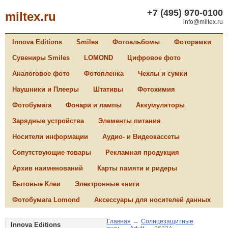
+7 (495) 970-0100
miltex.ru
info@miltex.ru
Innova Editions
Smiles
Фотоальбомы
Фоторамки
Сувениры Smiles
LOMOND
Цифровое фото
Аналоговое фото
Фотопленка
Чехлы и сумки
Наушники и Плееры
Штативы
Фотохимия
Фотобумага
Фонари и лампы
Аккумуляторы
Зарядные устройства
Элементы питания
Носители информации
Аудио- и Видеокассеты
Сопутствующие товары
Рекламная продукция
Архив наименований
Карты памяти и ридеры
Бытовые Клеи
Электронные книги
Фотобумага Lomond
Аксессуары для носителей данных
Главная
→
Солнцезащитные
Innova Editions