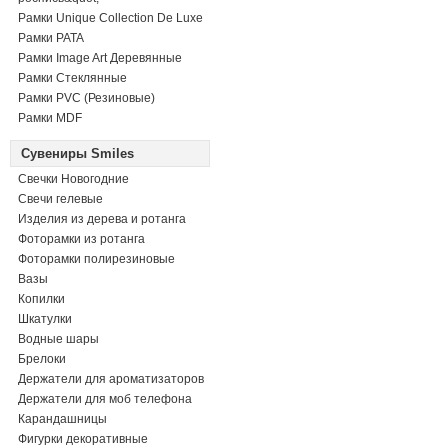
Рамки Unique Collection De Luxe
Рамки PATA
Рамки Image Art Деревянные
Рамки Стеклянные
Рамки PVC (Резиновые)
Рамки MDF
Сувениры Smiles
Свечки Новогодние
Свечи гелевые
Изделия из дерева и ротанга
Фоторамки из ротанга
Фоторамки полирезиновые
Вазы
Копилки
Шкатулки
Водные шары
Брелоки
Держатели для ароматизаторов
Держатели для моб телефона
Карандашницы
Фигурки декоративные