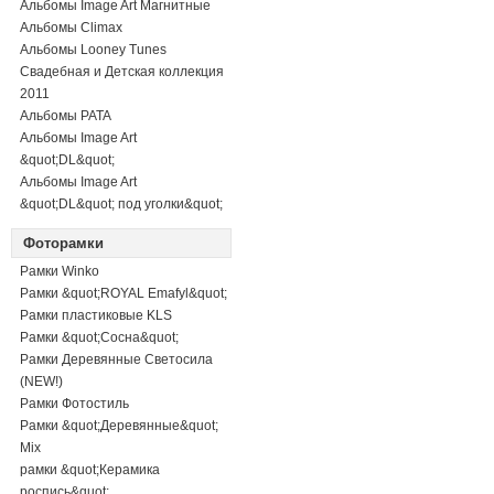
Альбомы Image Art Магнитные
Альбомы Climax
Альбомы Looney Tunes
Свадебная и Детская коллекция
2011
Альбомы PATA
Альбомы Image Art
&quot;DL&quot;
Альбомы Image Art
&quot;DL&quot; под уголки&quot;
Фоторамки
Рамки Winko
Рамки &quot;ROYAL Emafyl&quot;
Рамки пластиковые KLS
Рамки &quot;Сосна&quot;
Рамки Деревянные Светосила
(NEW!)
Рамки Фотостиль
Рамки &quot;Деревянные&quot;
Mix
рамки &quot;Керамика
роспись&quot;