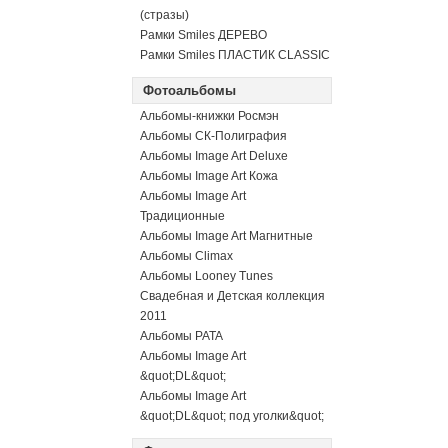
(стразы)
Рамки Smiles ДЕРЕВО
Рамки Smiles ПЛАСТИК CLASSIC
Фотоальбомы
Альбомы-книжки Росмэн
Альбомы СК-Полиграфия
Альбомы Image Art Deluxe
Альбомы Image Art Кожа
Альбомы Image Art
Традиционные
Альбомы Image Art Магнитные
Альбомы Climax
Альбомы Looney Tunes
Свадебная и Детская коллекция
2011
Альбомы PATA
Альбомы Image Art
&quot;DL&quot;
Альбомы Image Art
&quot;DL&quot; под уголки&quot;