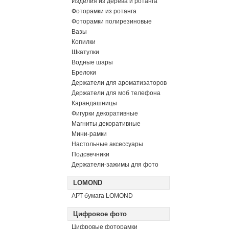
Изделия из дерева и ротанга
Фоторамки из ротанга
Фоторамки полирезиновые
Вазы
Копилки
Шкатулки
Водные шары
Брелоки
Держатели для ароматизаторов
Держатели для моб телефона
Карандашницы
Фигурки декоративные
Магниты декоративные
Мини-рамки
Настольные аксессуары
Подсвечники
Держатели-зажимы для фото
LOMOND
АРТ бумага LOMOND
Цифровое фото
Цифровые фоторамки