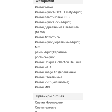
Фоторамки
Рамки Winko
Рамки &quot;ROYAL Emafyl&quot;
Рамки пластиковые KLS
Рамки &quot;Сосна&quot;
Рамки Деревянные Светосила
(NEW!)
Рамки Фотостиль
Рамки &quot;Деревянные&quot;
Mix
рамки &quot;Керамика
роспись&quot;
Рамки Unique Collection De Luxe
Рамки PATA
Рамки Image Art Деревянные
Рамки Стеклянные
Рамки PVC (Резиновые)
Рамки MDF
Сувениры Smiles
Свечки Новогодние
Свечи гелевые