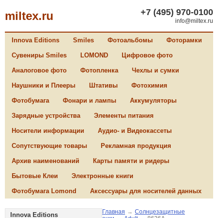
+7 (495) 970-0100
miltex.ru
info@miltex.ru
Innova Editions
Smiles
Фотоальбомы
Фоторамки
Сувениры Smiles
LOMOND
Цифровое фото
Аналоговое фото
Фотопленка
Чехлы и сумки
Наушники и Плееры
Штативы
Фотохимия
Фотобумага
Фонари и лампы
Аккумуляторы
Зарядные устройства
Элементы питания
Носители информации
Аудио- и Видеокассеты
Сопутствующие товары
Рекламная продукция
Архив наименований
Карты памяти и ридеры
Бытовые Клеи
Электронные книги
Фотобумага Lomond
Аксессуары для носителей данных
Главная
→
Солнцезащитные
Innova Editions