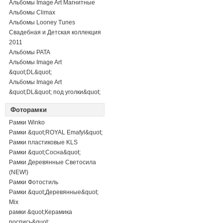
Альбомы Image Art Магнитные
Альбомы Climax
Альбомы Looney Tunes
Свадебная и Детская коллекция
2011
Альбомы PATA
Альбомы Image Art
&quot;DL&quot;
Альбомы Image Art
&quot;DL&quot; под уголки&quot;
Фоторамки
Рамки Winko
Рамки &quot;ROYAL Emafyl&quot;
Рамки пластиковые KLS
Рамки &quot;Сосна&quot;
Рамки Деревянные Светосила
(NEW!)
Рамки Фотостиль
Рамки &quot;Деревянные&quot;
Mix
рамки &quot;Керамика
роспись&quot;