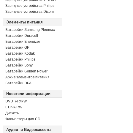
Зарядные устройства Philips
Зарядные устройства Dicom
Элементы питания
Батарейки Samsung Pleomax
Батарейки Duracell
Батарейки Energizer
Батарейки GP
Батарейки Kodak
Батарейки Philips
Батарейки Sony
Батарейки Golden Power
Архив элементов питания
Батарейки ЭРА
Носители информации
DVD+/-R/RW
СD/-R/RW
Дискеты
Фломастеры для CD
Аудио- и Видеокассеты