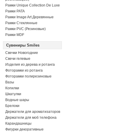
Рамки Unique Collection De Luxe
Рамки PATA
Рамки Image Art Деревянные
Рамки Стеклянные
Рамки PVC (Резиновые)
Рамки MDF
Сувениры Smiles
Свечки Новогодние
Свечи гелевые
Изделия из дерева и ротанга
Фоторамки из ротанга
Фоторамки полирезиновые
Вазы
Копилки
Шкатулки
Водные шары
Брелоки
Держатели для ароматизаторов
Держатели для моб телефона
Карандашницы
Фигурки декоративные