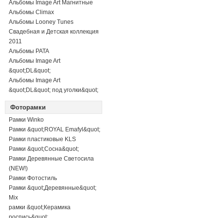
Альбомы Image Art Магнитные
Альбомы Climax
Альбомы Looney Tunes
Свадебная и Детская коллекция
2011
Альбомы PATA
Альбомы Image Art
&quot;DL&quot;
Альбомы Image Art
&quot;DL&quot; под уголки&quot;
Фоторамки
Рамки Winko
Рамки &quot;ROYAL Emafyl&quot;
Рамки пластиковые KLS
Рамки &quot;Сосна&quot;
Рамки Деревянные Светосила
(NEW!)
Рамки Фотостиль
Рамки &quot;Деревянные&quot;
Mix
рамки &quot;Керамика
роспись&quot;