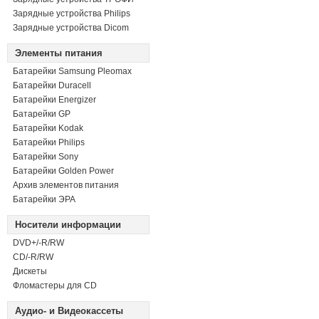
Зарядные устройства Philips
Зарядные устройства Dicom
Элементы питания
Батарейки Samsung Pleomax
Батарейки Duracell
Батарейки Energizer
Батарейки GP
Батарейки Kodak
Батарейки Philips
Батарейки Sony
Батарейки Golden Power
Архив элементов питания
Батарейки ЭРА
Носители информации
DVD+/-R/RW
СD/-R/RW
Дискеты
Фломастеры для CD
Аудио- и Видеокассеты