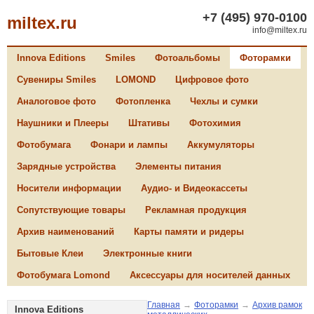
+7 (495) 970-0100
miltex.ru
info@miltex.ru
Innova Editions
Smiles
Фотоальбомы
Фоторамки
Сувениры Smiles
LOMOND
Цифровое фото
Аналоговое фото
Фотопленка
Чехлы и сумки
Наушники и Плееры
Штативы
Фотохимия
Фотобумага
Фонари и лампы
Аккумуляторы
Зарядные устройства
Элементы питания
Носители информации
Аудио- и Видеокассеты
Сопутствующие товары
Рекламная продукция
Архив наименований
Карты памяти и ридеры
Бытовые Клеи
Электронные книги
Фотобумага Lomond
Аксессуары для носителей данных
Главная
→
Фоторамки
→
Архив рамок
Innova Editions