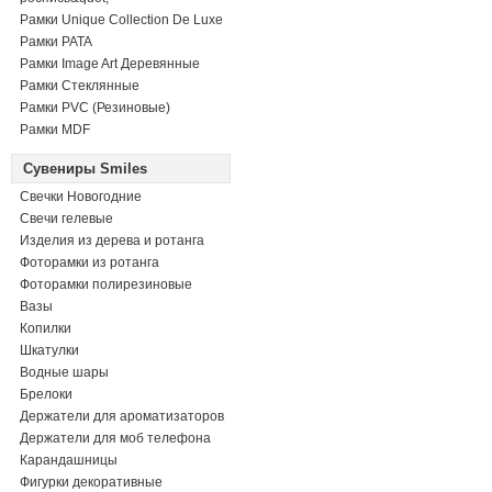
Рамки Unique Collection De Luxe
Рамки PATA
Рамки Image Art Деревянные
Рамки Стеклянные
Рамки PVC (Резиновые)
Рамки MDF
Сувениры Smiles
Свечки Новогодние
Свечи гелевые
Изделия из дерева и ротанга
Фоторамки из ротанга
Фоторамки полирезиновые
Вазы
Копилки
Шкатулки
Водные шары
Брелоки
Держатели для ароматизаторов
Держатели для моб телефона
Карандашницы
Фигурки декоративные