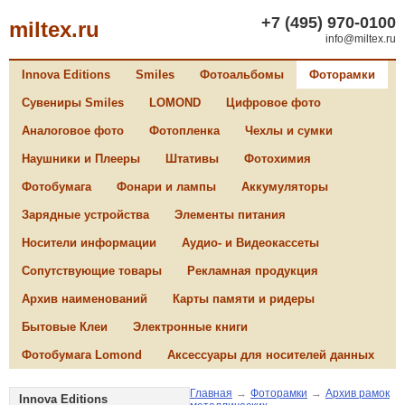
+7 (495) 970-0100
miltex.ru
info@miltex.ru
Innova Editions
Smiles
Фотоальбомы
Фоторамки
Сувениры Smiles
LOMOND
Цифровое фото
Аналоговое фото
Фотопленка
Чехлы и сумки
Наушники и Плееры
Штативы
Фотохимия
Фотобумага
Фонари и лампы
Аккумуляторы
Зарядные устройства
Элементы питания
Носители информации
Аудио- и Видеокассеты
Сопутствующие товары
Рекламная продукция
Архив наименований
Карты памяти и ридеры
Бытовые Клеи
Электронные книги
Фотобумага Lomond
Аксессуары для носителей данных
Главная
→
Фоторамки
→
Архив рамок
Innova Editions