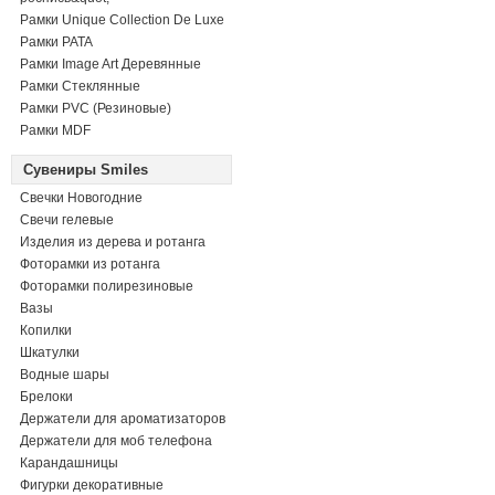
Рамки Unique Collection De Luxe
Рамки PATA
Рамки Image Art Деревянные
Рамки Стеклянные
Рамки PVC (Резиновые)
Рамки MDF
Сувениры Smiles
Свечки Новогодние
Свечи гелевые
Изделия из дерева и ротанга
Фоторамки из ротанга
Фоторамки полирезиновые
Вазы
Копилки
Шкатулки
Водные шары
Брелоки
Держатели для ароматизаторов
Держатели для моб телефона
Карандашницы
Фигурки декоративные