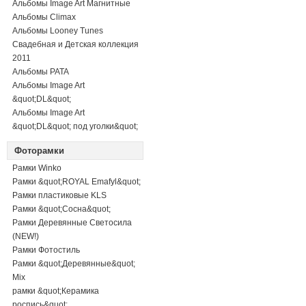
Альбомы Image Art Магнитные
Альбомы Climax
Альбомы Looney Tunes
Свадебная и Детская коллекция
2011
Альбомы PATA
Альбомы Image Art
&quot;DL&quot;
Альбомы Image Art
&quot;DL&quot; под уголки&quot;
Фоторамки
Рамки Winko
Рамки &quot;ROYAL Emafyl&quot;
Рамки пластиковые KLS
Рамки &quot;Сосна&quot;
Рамки Деревянные Светосила
(NEW!)
Рамки Фотостиль
Рамки &quot;Деревянные&quot;
Mix
рамки &quot;Керамика
роспись&quot;