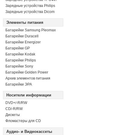
Зарядные устройства Philips
Зарядные устройства Dicom
Элементы питания
Батарейки Samsung Pleomax
Батарейки Duracell
Батарейки Energizer
Батарейки GP
Батарейки Kodak
Батарейки Philips
Батарейки Sony
Батарейки Golden Power
Архив элементов питания
Батарейки ЭРА
Носители информации
DVD+/-R/RW
СD/-R/RW
Дискеты
Фломастеры для CD
Аудио- и Видеокассеты