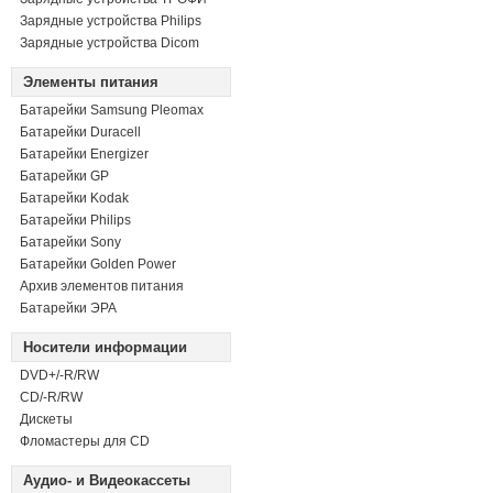
Зарядные устройства Philips
Зарядные устройства Dicom
Элементы питания
Батарейки Samsung Pleomax
Батарейки Duracell
Батарейки Energizer
Батарейки GP
Батарейки Kodak
Батарейки Philips
Батарейки Sony
Батарейки Golden Power
Архив элементов питания
Батарейки ЭРА
Носители информации
DVD+/-R/RW
СD/-R/RW
Дискеты
Фломастеры для CD
Аудио- и Видеокассеты