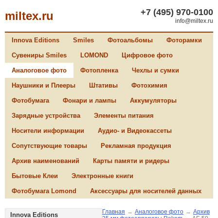
+7 (495) 970-0100
miltex.ru
info@miltex.ru
Innova Editions
Smiles
Фотоальбомы
Фоторамки
Сувениры Smiles
LOMOND
Цифровое фото
Аналоговое фото
Фотопленка
Чехлы и сумки
Наушники и Плееры
Штативы
Фотохимия
Фотобумага
Фонари и лампы
Аккумуляторы
Зарядные устройства
Элементы питания
Носители информации
Аудио- и Видеокассеты
Сопутствующие товары
Рекламная продукция
Архив наименований
Карты памяти и ридеры
Бытовые Клеи
Электронные книги
Фотобумага Lomond
Аксессуары для носителей данных
Главная
→
Аналоговое фото
→
Архив
Innova Editions