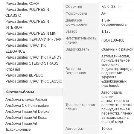
Рамки Smiles КОЖА
Объектив
F/5.6, 28mm
Рамки Smiles POLYRESIN
Фокусировка
AF
CLASSIC
Диапазон
1,5м-
Рамки Smiles POLYRESIN
фокусировки
бесконечность
INTERIOR
Затвор
1/125
Рамки Smiles POLYRESIN MINI
Чувствительность
Рамки Smiles ПЕРЛАМУТР и ЛАК
(ISO) 100-400
пленки
Рамки Smiles ПЛАСТИК
Видоискатель
Обычный с рамкой
ELEGANCE
автоматическая,
Рамки Smiles ПЛАСТИК TRENDY
принудительное
Рамки Smiles СТЕКЛО STRASS
включение,
Вспышка
индикатор заряда,
(стразы)
Встроенная
подавление
Рамки Smiles ДЕРЕВО
эффекта
Рамки Smiles ПЛАСТИК CLASSIC
&quot;Красных
глаз&quot;
Фотоальбомы
Автоподача
пленки,
Альбомы-книжки Росмэн
автоматическая
Транспортировка
перемотка пленки,
Альбомы СК-Полиграфия
пленки
принудительная
Альбомы Image Art Deluxe
перемотка пленки,
Альбомы Image Art Кожа
автозагрузка на
первый кадр
Альбомы Image Art
Автоспуск
10 сек
Традиционные