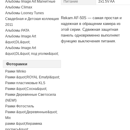
Альбомы Image Art Магнитные
Питание
2х1.5V AA
Альбомы Climax
Альбомы Looney Tunes
Rekam AF-50S — cамая простая и
Свадебная и Детская коллекция
надежная в обращении камера из
2011
этой серии. Сдвижная защитная
Альбомы PATA
панель одновременно выполняет
Альбомы Image Art
функцию выключения питания.
&quot;DL&quot;
Альбомы Image Art
&quot;DL&quot; под уголки&quot;
Фоторамки
Рамки Winko
Рамки &quot;ROYAL Emafyl&quot;
Рамки пластиковые KLS
Рамки &quot;Сосна&quot;
Рамки Деревянные Светосила
(NEW!)
Рамки Фотостиль
Рамки &quot;Деревянные&quot;
Mix
рамки &quot;Керамика
роспись&quot;