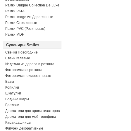
Рамки Unique Collection De Luxe
Рамки PATA
Рамки Image Art Деревянные
Рамки Стеклянные
Рамки PVC (Резиновые)
Рамки MDF
Сувениры Smiles
Свечки Новогодние
Свечи гелевые
Изделия из дерева и ротанга
Фоторамки из ротанга
Фоторамки полирезиновые
Вазы
Копилки
Шкатулки
Водные шары
Брелоки
Держатели для ароматизаторов
Держатели для моб телефона
Карандашницы
Фигурки декоративные