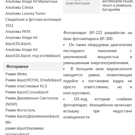
английском языке,
Альбомы Image Art Магнитные
комплектация
чехол и ремешок,
Альбомы Climax
батарейки
Альбомы Looney Tunes
Свадебная и Детская коллекция
2011
Альбомы PATA
Фотоаппарат BF-222 разработан на
Альбомы Image Art
базе фотоаппарата BF-300.
&quot;DL&quot;
Он также оборудован двигателем
Альбомы Image Art
последнего поколения с
&quot;DL&quot; под уголки&quot;
увеличенной мощностью и
уменьшенным энергопотреблением;
Фоторамки
В большом окне видоискателя
Рамки Winko
находится рамка, позволяющая
Рамки &quot;ROYAL Emafyl&quot;
подойти к постановке кадра не
Рамки пластиковые KLS
просто ответственно, но и
Рамки &quot;Сосна&quot;
конструктивно;
Рамки Деревянные Светосила
DX-код, которым снабжен
(NEW!)
фотоаппарат, безошибочно включает
Рамки Фотостиль
вспышку при недостаче
Рамки &quot;Деревянные&quot;
освещенности.
Mix
рамки &quot;Керамика
роспись&quot;