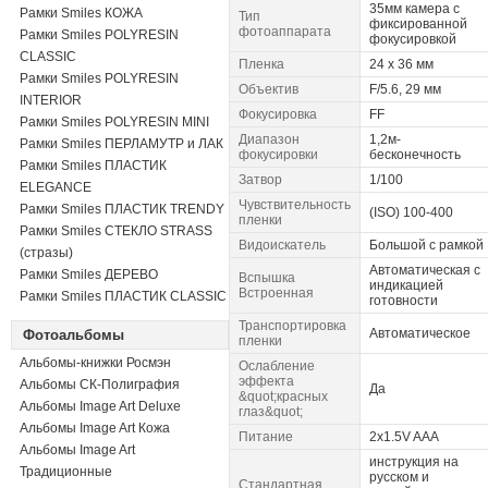
35мм камера с
Рамки Smiles КОЖА
Тип
фиксированной
фотоаппарата
Рамки Smiles POLYRESIN
фокусировкой
CLASSIC
Пленка
24 х 36 мм
Рамки Smiles POLYRESIN
Объектив
F/5.6, 29 мм
INTERIOR
Фокусировка
FF
Рамки Smiles POLYRESIN MINI
Диапазон
1,2м-
Рамки Smiles ПЕРЛАМУТР и ЛАК
фокусировки
бесконечность
Рамки Smiles ПЛАСТИК
Затвор
1/100
ELEGANCE
Чувствительность
Рамки Smiles ПЛАСТИК TRENDY
(ISO) 100-400
пленки
Рамки Smiles СТЕКЛО STRASS
Видоискатель
Большой c рамкой
(стразы)
Автоматическая с
Рамки Smiles ДЕРЕВО
Вспышка
индикацией
Встроенная
Рамки Smiles ПЛАСТИК CLASSIC
готовности
Транспортировка
Автоматическое
Фотоальбомы
пленки
Альбомы-книжки Росмэн
Ослабление
эффекта
Альбомы СК-Полиграфия
Да
&quot;красных
Альбомы Image Art Deluxe
глаз&quot;
Альбомы Image Art Кожа
Питание
2х1.5V AAA
Альбомы Image Art
инструкция на
Традиционные
русском и
Стандартная