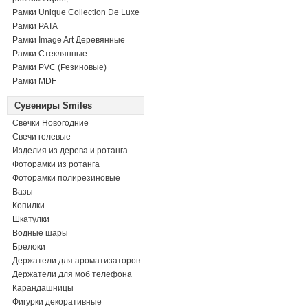
Рамки Unique Collection De Luxe
Рамки PATA
Рамки Image Art Деревянные
Рамки Стеклянные
Рамки PVC (Резиновые)
Рамки MDF
Сувениры Smiles
Свечки Новогодние
Свечи гелевые
Изделия из дерева и ротанга
Фоторамки из ротанга
Фоторамки полирезиновые
Вазы
Копилки
Шкатулки
Водные шары
Брелоки
Держатели для ароматизаторов
Держатели для моб телефона
Карандашницы
Фигурки декоративные