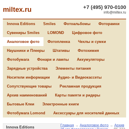
+7 (495) 970-0100
miltex.ru
info@miltex.ru
Innova Editions
Smiles
Фотоальбомы
Фоторамки
Сувениры Smiles
LOMOND
Цифровое фото
Аналоговое фото
Фотопленка
Чехлы и сумки
Наушники и Плееры
Штативы
Фотохимия
Фотобумага
Фонари и лампы
Аккумуляторы
Зарядные устройства
Элементы питания
Носители информации
Аудио- и Видеокассеты
Сопутствующие товары
Рекламная продукция
Архив наименований
Карты памяти и ридеры
Бытовые Клеи
Электронные книги
Фотобумага Lomond
Аксессуары для носителей данных
Главная
→
Аналоговое фото
→
Архив
Innova Editions