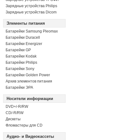
Зарядные устройства Philips
Зарядные устройства Dicom
Элементы питания
Батарейки Samsung Pleomax
Батарейки Duracell
Батарейки Energizer
Батарейки GP
Батарейки Kodak
Батарейки Philips
Батарейки Sony
Батарейки Golden Power
Архив элементов питания
Батарейки ЭРА
Носители информации
DVD+/-R/RW
СD/-R/RW
Дискеты
Фломастеры для CD
Аудио- и Видеокассеты