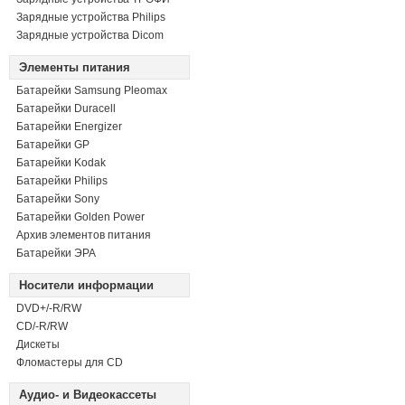
Зарядные устройства Philips
Зарядные устройства Dicom
Элементы питания
Батарейки Samsung Pleomax
Батарейки Duracell
Батарейки Energizer
Батарейки GP
Батарейки Kodak
Батарейки Philips
Батарейки Sony
Батарейки Golden Power
Архив элементов питания
Батарейки ЭРА
Носители информации
DVD+/-R/RW
СD/-R/RW
Дискеты
Фломастеры для CD
Аудио- и Видеокассеты