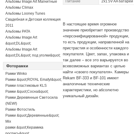
Питание
2x1.5V AA батареи
Альбомы Image Art Магнитные
Альбомы Climax
Альбомы Looney Tunes
Свадебная и Детская коллекция
В настоящее время огромное
2011
значение приобретает производство
Альбомы PATA
«персонифицированной» продукции,
Альбомы Image Art
то есть продукции, направленной на
&quot;DL&quot;
пристрастия и особенности каждого
Альбомы Image Art
покупателя. Цвет, запах, упаковка и
&quot;DL&quot; под уголки&quot;
так далее – все это варьируется во
Фоторамки
всевозможных вариантах с целью
найти «своего покупателя». Камеры
Рамки Winko
Rekam BF-333 и BF-101 имеют
Рамки &quot;ROYAL Emafyl&quot;
аналогичные технические
Рамки пластиковые KLS
характеристики, но абсолютно
Рамки &quot;Сосна&quot;
уникальный дизайн.
Рамки Деревянные Светосила
(NEW!)
Рамки Фотостиль
Рамки &quot;Деревянные&quot;
Mix
рамки &quot;Керамика
роспись&quot;