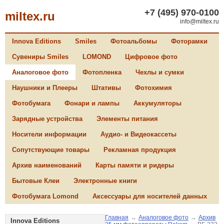
+7 (495) 970-0100
miltex.ru
info@miltex.ru
Innova Editions
Smiles
Фотоальбомы
Фоторамки
Сувениры Smiles
LOMOND
Цифровое фото
Аналоговое фото
Фотопленка
Чехлы и сумки
Наушники и Плееры
Штативы
Фотохимия
Фотобумага
Фонари и лампы
Аккумуляторы
Зарядные устройства
Элементы питания
Носители информации
Аудио- и Видеокассеты
Сопутствующие товары
Рекламная продукция
Архив наименований
Карты памяти и ридеры
Бытовые Клеи
Электронные книги
Фотобумага Lomond
Аксессуары для носителей данных
Главная
→
Аналоговое фото
→
Архив
Innova Editions