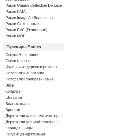
Рамки Unique Collection De Luxe
Рамки PATA
Рамки Image Art Деревянные
Рамки Стеклянные
Рамки PVC (Резиновые)
Рамки MDF
Сувениры Smiles
Свечки Новогодние
Свечи гелевые
Изделия из дерева и ротанга
Фоторамки из ротанга
Фоторамки полирезиновые
Вазы
Копилки
Шкатулки
Водные шары
Брелоки
Держатели для ароматизаторов
Держатели для моб телефона
Карандашницы
Фигурки декоративные