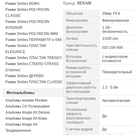
Бренд:
REKAM
Рамки Smiles КОЖА
Рамки Smiles POLYRESIN
Объектив
29мм, F5.6
CLASSIC
Фокусировка
Фиксированная
Рамки Smiles POLYRESIN
Диапазон
1.2м -
INTERIOR
фокусировки
бесконечность
Рамки Smiles POLYRESIN MINI
Затвор
1/100 сек
Рамки Smiles ПЕРЛАМУТР и ЛАК
Чувствительность
Рамки Smiles ПЛАСТИК
ISO 100-400
пленки
ELEGANCE
Вспышка
с индикатором
Рамки Smiles ПЛАСТИК TRENDY
Встроенная
готовности
Рамки Smiles СТЕКЛО STRASS
Режим работы
(стразы)
встроенной
Принудительный
Рамки Smiles ДЕРЕВО
вспышки
Рамки Smiles ПЛАСТИК CLASSIC
Эффективный
диапозон работы
1.2 - 5.0м
фотовспышки
Фотоальбомы
Транспортировка
Альбомы-книжки Росмэн
Автоматическая
пленки
Альбомы СК-Полиграфия
Ослабление
Альбомы Image Art Deluxe
эффекта
Да
&quot;красных
Альбомы Image Art Кожа
глаз&quot;
Альбомы Image Art
Счетчик кадров
Да
Традиционные