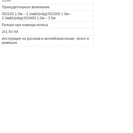
1/100
Принудительное включение
ISO100 1.0м – 3.1м&lt;br&gt;ISO200 1.0м –
3.3м&lt;br&gt;ISO400 1.0м – 3.5м
Ручная при помощи колеса
2х1.5V AA
инструкция на русском и английском языке, чехол и
ремешок