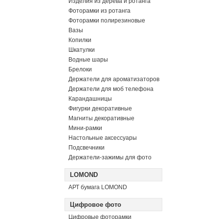
Изделия из дерева и ротанга
Фоторамки из ротанга
Фоторамки полирезиновые
Вазы
Копилки
Шкатулки
Водные шары
Брелоки
Держатели для ароматизаторов
Держатели для моб телефона
Карандашницы
Фигурки декоративные
Магниты декоративные
Мини-рамки
Настольные аксессуары
Подсвечники
Держатели-зажимы для фото
LOMOND
АРТ бумага LOMOND
Цифровое фото
Цифровые фоторамки