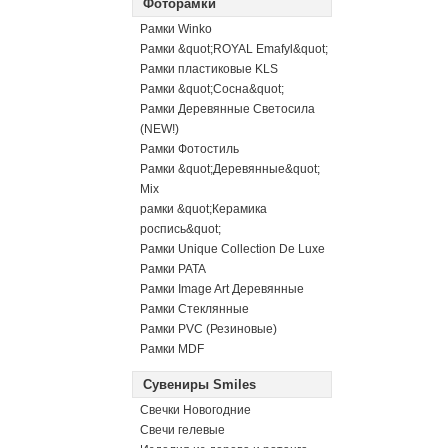
Фоторамки
Рамки Winko
Рамки &quot;ROYAL Emafyl&quot;
Рамки пластиковые KLS
Рамки &quot;Сосна&quot;
Рамки Деревянные Светосила
(NEW!)
Рамки Фотостиль
Рамки &quot;Деревянные&quot;
Mix
рамки &quot;Керамика
роспись&quot;
Рамки Unique Collection De Luxe
Рамки PATA
Рамки Image Art Деревянные
Рамки Стеклянные
Рамки PVC (Резиновые)
Рамки MDF
Сувениры Smiles
Свечки Новогодние
Свечи гелевые