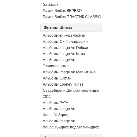
(стразы)
Рамки Smiles ДЕРЕВО
Рамки Smiles ПЛАСТИК CLASSIC
Фотоальбомы
Альбомы-книжки Росмэн
Альбомы СК-Полиграфия
Альбомы Image Art Deluxe
Альбомы Image Art Кожа
Альбомы Image Art
Традиционные
Альбомы Image Art Магнитные
Альбомы Climax
Альбомы Looney Tunes
Свадебная и Детская коллекция
2011
Альбомы PATA
Альбомы Image Art
&quot;DL&quot;
Альбомы Image Art
&quot;DL&quot; под уголки&quot;