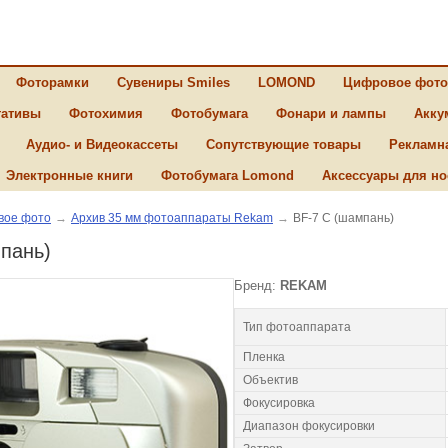
Фоторамки
Сувениры Smiles
LOMOND
Цифровое фото
ативы
Фотохимия
Фотобумага
Фонари и лампы
Акку
Аудио- и Видеокассеты
Сопутствующие товары
Рекламн
Электронные книги
Фотобумага Lomond
Аксессуары для но
вое фото
→
Архив 35 мм фотоаппараты Rekam
→
BF-7 С (шампань)
пань)
Бренд:
REKAM
Тип фотоаппарата
Пленка
Объектив
Фокусировка
Диапазон фокусировки