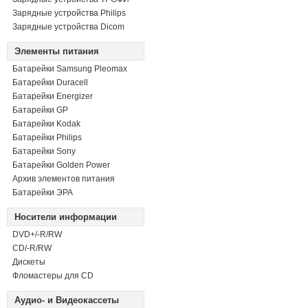
Зарядные устройства Philips
Зарядные устройства Dicom
Элементы питания
Батарейки Samsung Pleomax
Батарейки Duracell
Батарейки Energizer
Батарейки GP
Батарейки Kodak
Батарейки Philips
Батарейки Sony
Батарейки Golden Power
Архив элементов питания
Батарейки ЭРА
Носители информации
DVD+/-R/RW
СD/-R/RW
Дискеты
Фломастеры для CD
Аудио- и Видеокассеты