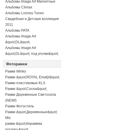
Альбомы Image Art Магнитные
Альбомы Climax
Альбомы Looney Tunes
Свадебная и Детская коллекция
2011
Альбомы PATA
Альбомы Image Art
&quot;DL&quot;
Альбомы Image Art
&quot;DL&quot; под уголки&quot;
Фоторамки
Рамки Winko
Рамки &quot;ROYAL Emafyl&quot;
Рамки пластиковые KLS
Рамки &quot;Сосна&quot;
Рамки Деревянные Светосила
(NEW!)
Рамки Фотостиль
Рамки &quot;Деревянные&quot;
Mix
рамки &quot;Керамика
роспись&quot;