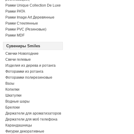
Рамки Unique Collection De Luxe
Рамки PATA
Рамки Image Art Деревянные
Рамки Стеклянные
Рамки PVC (Резиновые)
Рамки MDF
Сувениры Smiles
Свечки Новогодние
Свечи гелевые
Изделия из дерева и ротанга
Фоторамки из ротанга
Фоторамки полирезиновые
Вазы
Копилки
Шкатулки
Водные шары
Брелоки
Держатели для ароматизаторов
Держатели для моб телефона
Карандашницы
Фигурки декоративные