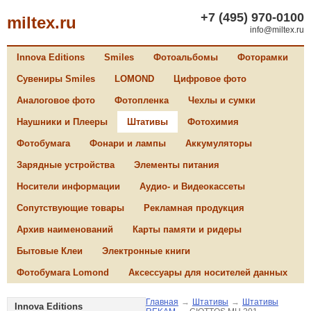
+7 (495) 970-0100
miltex.ru
info@miltex.ru
Innova Editions
Smiles
Фотоальбомы
Фоторамки
Сувениры Smiles
LOMOND
Цифровое фото
Аналоговое фото
Фотопленка
Чехлы и сумки
Наушники и Плееры
Штативы
Фотохимия
Фотобумага
Фонари и лампы
Аккумуляторы
Зарядные устройства
Элементы питания
Носители информации
Аудио- и Видеокассеты
Сопутствующие товары
Рекламная продукция
Архив наименований
Карты памяти и ридеры
Бытовые Клеи
Электронные книги
Фотобумага Lomond
Аксессуары для носителей данных
Главная
→
Штативы
→
Штативы
Innova Editions