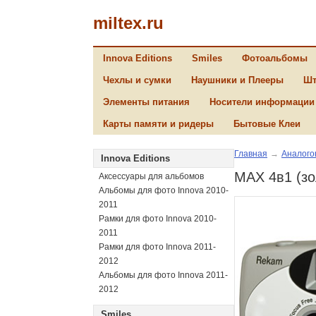
miltex.ru
Innova Editions
Smiles
Фотоальбомы
Чехлы и сумки
Наушники и Плееры
Шт
Элементы питания
Носители информации
Карты памяти и ридеры
Бытовые Клеи
Главная
→
Аналого
Innova Editions
MAX 4в1 (зол
Аксессуары для альбомов
Альбомы для фото Innova 2010-
2011
Рамки для фото Innova 2010-
2011
Рамки для фото Innova 2011-
2012
Альбомы для фото Innova 2011-
2012
Smiles