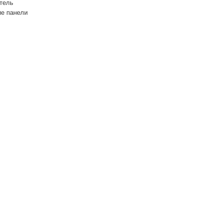
тель
ие панели