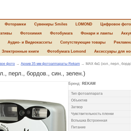
Фоторамки
Сувениры Smiles
LOMOND
Цифровое фото
ативы
Фотохимия
Фотобумага
Фонари и лампы
Акку
Аудио- и Видеокассеты
Сопутствующие товары
Рекламн
Электронные книги
Фотобумага Lomond
Аксессуары для но
вое фото
→
Архив 35 мм фотоаппараты Rekam
→
MAX 4в1 (зол., перл., бордов
., перл., бордов., син., зелен.)
Бренд:
REKAM
Тип фотоаппарата
Объектив
Затвор
Чувствительность пленки
Вспышка Встроенная
Питание