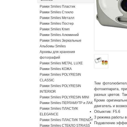
Рамки Smiles Пластик
Рамки Smiles Стекло
Рамки Smiles Металл
Рамки Smiles Постер
Рамки Smiles Клип
Рамки Smiles Алюминий
Рамки Smiles Зеркальные
Альбомы Smiles
Архивы для хранения
фотографий
Рамки Smiles METAL LUXE
Рамки Smiles КОЖА
Рамки Smiles POLYRESIN
CLASSIC
Тем фотолюбителя
Рамки Smiles POLYRESIN
фотоаппарата, пр
INTERIOR
разных цветов. Та
Рамки Smiles POLYRESIN MINI
Кроме оригинальн
Рамки Smiles ПЕРЛАМУТР и ЛАК
двигатель и возмо
Рамки Smiles ПЛАСТИК
Объектив: F5.6
ELEGANCE
3 режима работы 
Рамки Smiles ПЛАСТИК TRENDY
Подавление эффект
Рамки Smiles СТЕКЛО STRASS