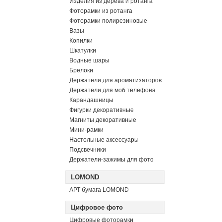
Изделия из дерева и ротанга
Фоторамки из ротанга
Фоторамки полирезиновые
Вазы
Копилки
Шкатулки
Водные шары
Брелоки
Держатели для ароматизаторов
Держатели для моб телефона
Карандашницы
Фигурки декоративные
Магниты декоративные
Мини-рамки
Настольные аксессуары
Подсвечники
Держатели-зажимы для фото
LOMOND
АРТ бумага LOMOND
Цифровое фото
Цифровые фоторамки