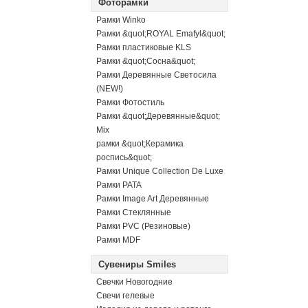
Фоторамки
Рамки Winko
Рамки &quot;ROYAL Emafyl&quot;
Рамки пластиковые KLS
Рамки &quot;Сосна&quot;
Рамки Деревянные Светосила
(NEW!)
Рамки Фотостиль
Рамки &quot;Деревянные&quot;
Mix
рамки &quot;Керамика
роспись&quot;
Рамки Unique Collection De Luxe
Рамки PATA
Рамки Image Art Деревянные
Рамки Стеклянные
Рамки PVC (Резиновые)
Рамки MDF
Сувениры Smiles
Свечки Новогодние
Свечи гелевые