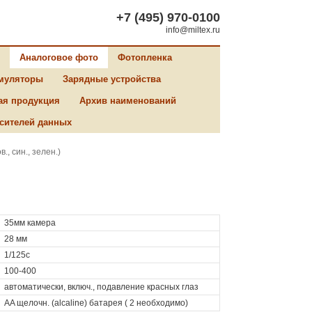
+7 (495) 970-0100
info@miltex.ru
Аналоговое фото
Фотопленка
муляторы
Зарядные устройства
ая продукция
Архив наименований
сителей данных
., син., зелен.)
35мм камера
28 мм
1/125с
100-400
автоматически, включ., подавление красных глаз
AA щелочн. (alcaline) батарея ( 2 необходимо)