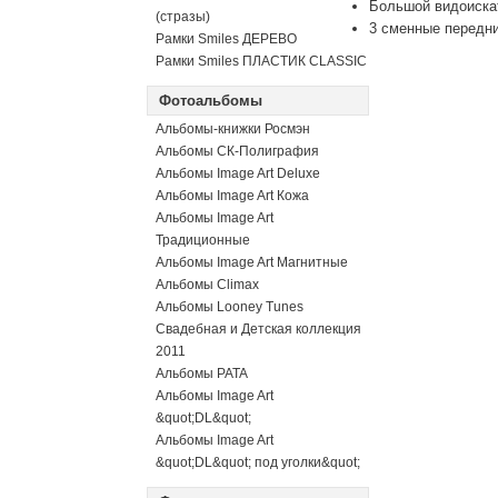
Большой видоиска
(стразы)
3 сменные передн
Рамки Smiles ДЕРЕВО
Рамки Smiles ПЛАСТИК CLASSIC
Фотоальбомы
Альбомы-книжки Росмэн
Альбомы СК-Полиграфия
Альбомы Image Art Deluxe
Альбомы Image Art Кожа
Альбомы Image Art
Традиционные
Альбомы Image Art Магнитные
Альбомы Climax
Альбомы Looney Tunes
Свадебная и Детская коллекция
2011
Альбомы PATA
Альбомы Image Art
&quot;DL&quot;
Альбомы Image Art
&quot;DL&quot; под уголки&quot;