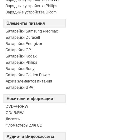
Зарядные устройства Philips
Зарядные устройства Dicom
Элементы питания
Батарейки Samsung Pleomax
Батарейки Duracell
Батарейки Energizer
Батарейки GP
Батарейки Kodak
Батарейки Philips
Батарейки Sony
Батарейки Golden Power
Архив элементов питания
Батарейки ЭРА
Носители информации
DVD+/-R/RW
СD/-R/RW
Дискеты
Фломастеры для CD
Аудио- и Видеокассеты