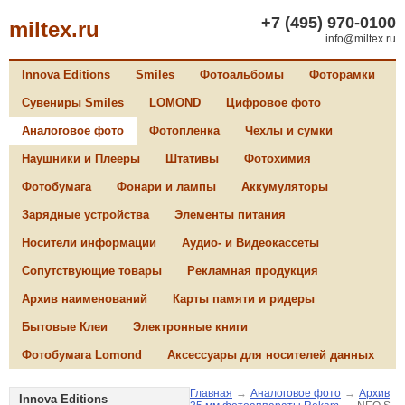
+7 (495) 970-0100
miltex.ru
info@miltex.ru
Innova Editions
Smiles
Фотоальбомы
Фоторамки
Сувениры Smiles
LOMOND
Цифровое фото
Аналоговое фото
Фотопленка
Чехлы и сумки
Наушники и Плееры
Штативы
Фотохимия
Фотобумага
Фонари и лампы
Аккумуляторы
Зарядные устройства
Элементы питания
Носители информации
Аудио- и Видеокассеты
Сопутствующие товары
Рекламная продукция
Архив наименований
Карты памяти и ридеры
Бытовые Клеи
Электронные книги
Фотобумага Lomond
Аксессуары для носителей данных
Главная
→
Аналоговое фото
→
Архив
Innova Editions