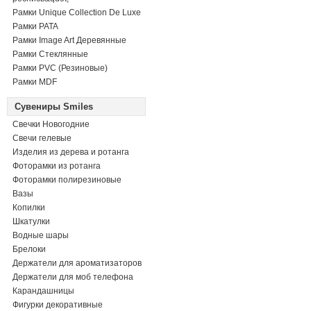
Рамки Unique Collection De Luxe
Рамки PATA
Рамки Image Art Деревянные
Рамки Стеклянные
Рамки PVC (Резиновые)
Рамки MDF
Сувениры Smiles
Свечки Новогодние
Свечи гелевые
Изделия из дерева и ротанга
Фоторамки из ротанга
Фоторамки полирезиновые
Вазы
Копилки
Шкатулки
Водные шары
Брелоки
Держатели для ароматизаторов
Держатели для моб телефона
Карандашницы
Фигурки декоративные