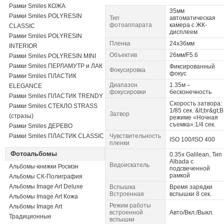
Рамки Smiles КОЖА
35мм
Рамки Smiles POLYRESIN
Тип
автоматическая
фотоаппарата
камера с ЖК-
CLASSIC
дисплеем
Рамки Smiles POLYRESIN
Пленка
24х36мм
INTERIOR
Объектив
26мм/F5.6
Рамки Smiles POLYRESIN MINI
Рамки Smiles ПЕРЛАМУТР и ЛАК
Фиксированный
Фокусировка
фокус
Рамки Smiles ПЛАСТИК
Диапазон
1.35м –
ELEGANCE
фокусировки
бесконечность
Рамки Smiles ПЛАСТИК TRENDY
Скорость затвора:
Рамки Smiles СТЕКЛО STRASS
1/85 сек. &lt;br&gt;В
Затвор
(стразы)
режиме «Ночная
съемка»:1/4 сек.
Рамки Smiles ДЕРЕВО
Рамки Smiles ПЛАСТИК CLASSIC
Чувствительность
ISO 100/ISO 400
пленки
Фотоальбомы
0.35х Galilean, Тип
Albada с
Видоискатель
Альбомы-книжки Росмэн
подсвеченной
рамкой
Альбомы СК-Полиграфия
Альбомы Image Art Deluxe
Вспышка
Время зарядки
Встроенная
вспышки 8 сек.
Альбомы Image Art Кожа
Режим работы
Альбомы Image Art
встроенной
Авто/Вкл./Выкл.
Традиционные
вспышки