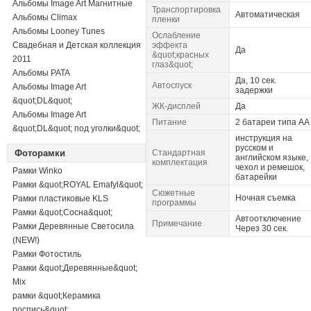
Альбомы Image Art Магнитные
Транспортировка
Автоматическая
Альбомы Climax
пленки
Альбомы Looney Tunes
Ослабление
Свадебная и Детская коллекция
эффекта
Да
&quot;красных
2011
глаз&quot;
Альбомы PATA
Да, 10 сек.
Автоспуск
Альбомы Image Art
задержки
&quot;DL&quot;
ЖК-дисплей
Да
Альбомы Image Art
Питание
2 батареи типа АА
&quot;DL&quot; под уголки&quot;
инструкция на
русском и
Фоторамки
Стандартная
английском языке,
комплектация
чехол и ремешок,
Рамки Winko
батарейки
Рамки &quot;ROYAL Emafyl&quot;
Сюжетные
Ночная съемка
Рамки пластиковые KLS
программы
Рамки &quot;Сосна&quot;
Автоотключение
Примечание
Рамки Деревянные Светосила
Через 30 сек.
(NEW!)
Рамки Фотостиль
Рамки &quot;Деревянные&quot;
Mix
рамки &quot;Керамика
роспись&quot;