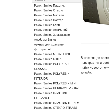
Рамки Smiles Пластик
Рамки Smiles Стекло
Рамки Smiles Металл
Рамки Smiles Постер
Рамки Smiles Клип
Рамки Smiles Алюминий
Рамки Smiles Зеркальные
Альбомы Smiles
Архивы для хранения
фотографий
Рамки Smiles METAL LUXE
В настоящее время
Рамки Smiles КОЖА
пристрастия и осо
Рамки Smiles POLYRESIN
найти «своего пок
CLASSIC
дизайн.
Рамки Smiles POLYRESIN
INTERIOR
Рамки Smiles POLYRESIN MINI
Рамки Smiles ПЕРЛАМУТР и ЛАК
Рамки Smiles ПЛАСТИК
ELEGANCE
Рамки Smiles ПЛАСТИК TRENDY
Рамки Smiles СТЕКЛО STRASS