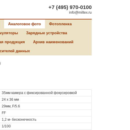
+7 (495) 970-0100
info@miltex.ru
Аналоговое фото
Фотопленка
муляторы
Зарядные устройства
ая продукция
Архив наименований
сителей данных
)
35мм камера с фиксированной фокусировкой
24 х 36 мм
29мм, F/5.6
FF
1,2 м- бесконечность
1/100