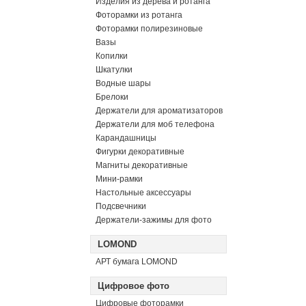
Изделия из дерева и ротанга
Фоторамки из ротанга
Фоторамки полирезиновые
Вазы
Копилки
Шкатулки
Водные шары
Брелоки
Держатели для ароматизаторов
Держатели для моб телефона
Карандашницы
Фигурки декоративные
Магниты декоративные
Мини-рамки
Настольные аксессуары
Подсвечники
Держатели-зажимы для фото
LOMOND
АРТ бумага LOMOND
Цифровое фото
Цифровые фоторамки