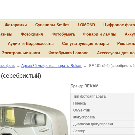
Фоторамки
Сувениры Smiles
LOMOND
Цифровое фото
ативы
Фотохимия
Фотобумага
Фонари и лампы
Акку
Аудио- и Видеокассеты
Сопутствующие товары
Рекламн
Электронные книги
Фотобумага Lomond
Аксессуары для но
вое фото
→
Архив 35 мм фотоаппараты Rekam
→
BF-101 (5.6) (серебристый
) (серебристый)
Бренд:
REKAM
Тип фотоаппарата
Пленка
Объектив
Фокусировка
Диапазон фокусировки
Затвор