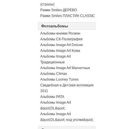
(стразы)
Рамки Smiles ДЕРЕВО
Рамки Smiles ПЛАСТИК CLASSIC
Фотоальбомы
Альбомы-книжки Росмэн
Альбомы СК-Полиграфия
Альбомы Image Art Deluxe
Альбомы Image Art Кожа
Альбомы Image Art
Традиционные
Альбомы Image Art Магнитные
Альбомы Climax
Альбомы Looney Tunes
Свадебная и Детская коллекция
2011
Альбомы PATA
Альбомы Image Art
&quot;DL&quot;
Альбомы Image Art
&quot;DL&quot; под уголки&quot;