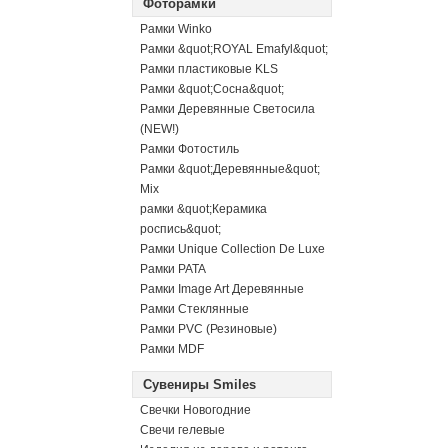
Фоторамки
Рамки Winko
Рамки &quot;ROYAL Emafyl&quot;
Рамки пластиковые KLS
Рамки &quot;Сосна&quot;
Рамки Деревянные Светосила
(NEW!)
Рамки Фотостиль
Рамки &quot;Деревянные&quot;
Mix
рамки &quot;Керамика
роспись&quot;
Рамки Unique Collection De Luxe
Рамки PATA
Рамки Image Art Деревянные
Рамки Стеклянные
Рамки PVC (Резиновые)
Рамки MDF
Сувениры Smiles
Свечки Новогодние
Свечи гелевые