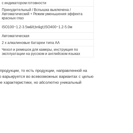
с индикатором готовности
Принудительный / Вспышка выключена /
Автоматический + Режим уменьшения эффекта
красных глаз
ISO100~1.2-3.5м&lt;br&gt;ISO400~1.2-5.0м
Автоматическая
2 х алкалиновые батареи типа АА
Чехол и ремешок для камеры, инструкция по
эксплуатации на русском и английском языках
родукции, то есть продукции, направленной на
это варьируется во всевозможных вариантах с целью
е характеристики, но абсолютно уникальный