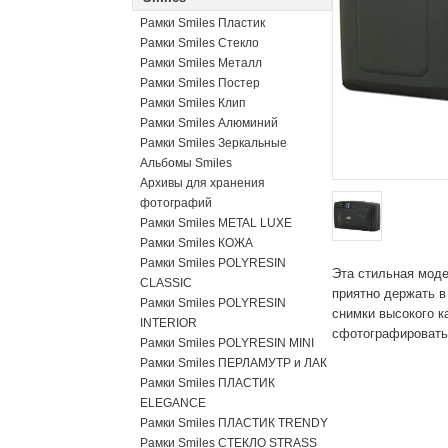
Рамки Smiles Пластик
Рамки Smiles Стекло
Рамки Smiles Металл
Рамки Smiles Постер
Рамки Smiles Клип
Рамки Smiles Алюминий
Рамки Smiles Зеркальные
Альбомы Smiles
Архивы для хранения
фотографий
Рамки Smiles METAL LUXE
Рамки Smiles КОЖА
Рамки Smiles POLYRESIN
Эта стильная моде
CLASSIC
приятно держать в
Рамки Smiles POLYRESIN
снимки высокого к
INTERIOR
сфотографироватьс
Рамки Smiles POLYRESIN MINI
Рамки Smiles ПЕРЛАМУТР и ЛАК
Рамки Smiles ПЛАСТИК
ELEGANCE
Рамки Smiles ПЛАСТИК TRENDY
Рамки Smiles СТЕКЛО STRASS