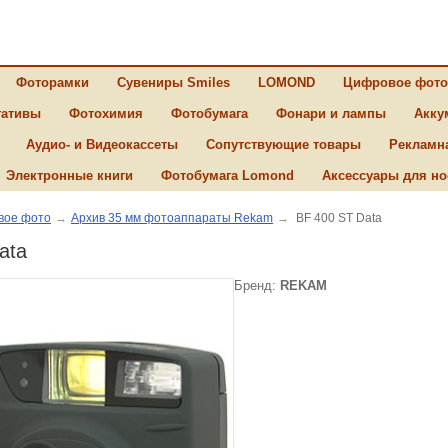
Фоторамки
Сувениры Smiles
LOMOND
Цифровое фото
ативы
Фотохимия
Фотобумага
Фонари и лампы
Акку
Аудио- и Видеокассеты
Сопутствующие товары
Рекламн
Электронные книги
Фотобумага Lomond
Аксессуары для но
вое фото
→
Архив 35 мм фотоаппараты Rekam
→
BF 400 ST Data
ata
Бренд:
REKAM