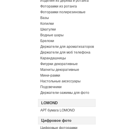
Изделия из дерева и ротанга
Фоторамки из ротанга
Фоторамки полирезиновые
Вазы
Копилки
Шкатулки
Водные шары
Брелоки
Держатели для ароматизаторов
Держатели для моб телефона
Карандашницы
Фигурки декоративные
Магниты декоративные
Мини-рамки
Настольные аксессуары
Подсвечники
Держатели-зажимы для фото
LOMOND
АРТ бумага LOMOND
Цифровое фото
Цифровые фоторамки