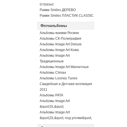
(стразы)
Рамки Smiles ДЕРЕВО
Рамки Smiles ПЛАСТИК CLASSIC
Фотоальбомы
Альбомы-книжки Росмэн
Альбомы СК-Полиграфия
Альбомы Image Art Deluxe
Альбомы Image Art Кожа
Альбомы Image Art
Традиционные
Альбомы Image Art Магнитные
Альбомы Climax
Альбомы Looney Tunes
Свадебная и Детская коллекция
2011
Альбомы PATA
Альбомы Image Art
&quot;DL&quot;
Альбомы Image Art
&quot;DL&quot; под уголки&quot;