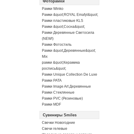
Фоторамки
Рамки Winko
Рамки &quot;ROYAL Emafyl&quot;
Рамки пластиковые KLS
Рамки &quot;Сосна&quot;
Рамки Деревянные Светосила
(NEW!)
Рамки Фотостиль
Рамки &quot;Деревянные&quot;
Mix
рамки &quot;Керамика
роспись&quot;
Рамки Unique Collection De Luxe
Рамки PATA
Рамки Image Art Деревянные
Рамки Стеклянные
Рамки PVC (Резиновые)
Рамки MDF
Сувениры Smiles
Свечки Новогодние
Свечи гелевые