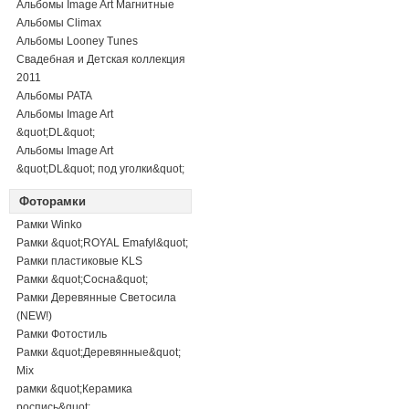
Альбомы Image Art Магнитные
Альбомы Climax
Альбомы Looney Tunes
Свадебная и Детская коллекция
2011
Альбомы PATA
Альбомы Image Art
&quot;DL&quot;
Альбомы Image Art
&quot;DL&quot; под уголки&quot;
Фоторамки
Рамки Winko
Рамки &quot;ROYAL Emafyl&quot;
Рамки пластиковые KLS
Рамки &quot;Сосна&quot;
Рамки Деревянные Светосила
(NEW!)
Рамки Фотостиль
Рамки &quot;Деревянные&quot;
Mix
рамки &quot;Керамика
роспись&quot;