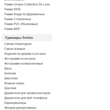
Рамки Unique Collection De Luxe
Рамки PATA
Рамки Image Art Деревянные
Рамки Стеклянные
Рамки PVC (Резиновые)
Рамки MDF
Сувениры Smiles
Свечки Новогодние
Свечи гелевые
Изделия из дерева и ротанга
Фоторамки из ротанга
Фоторамки полирезиновые
Вазы
Копилки
Шкатулки
Водные шары
Брелоки
Держатели для ароматизаторов
Держатели для моб телефона
Карандашницы
Фигурки декоративные