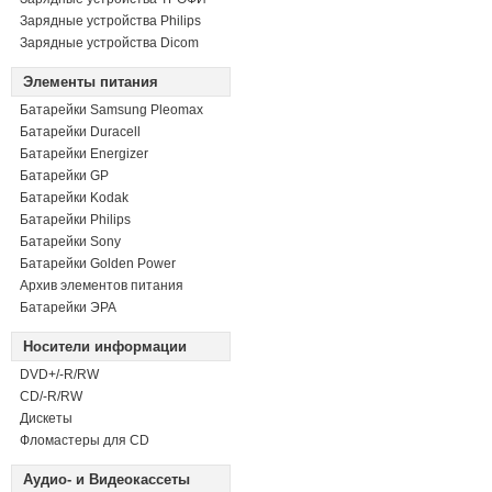
Зарядные устройства Philips
Зарядные устройства Dicom
Элементы питания
Батарейки Samsung Pleomax
Батарейки Duracell
Батарейки Energizer
Батарейки GP
Батарейки Kodak
Батарейки Philips
Батарейки Sony
Батарейки Golden Power
Архив элементов питания
Батарейки ЭРА
Носители информации
DVD+/-R/RW
СD/-R/RW
Дискеты
Фломастеры для CD
Аудио- и Видеокассеты