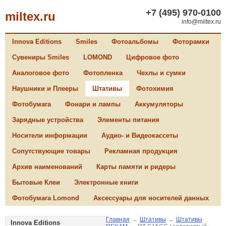
+7 (495) 970-0100
miltex.ru
info@miltex.ru
Innova Editions
Smiles
Фотоальбомы
Фоторамки
Сувениры Smiles
LOMOND
Цифровое фото
Аналоговое фото
Фотопленка
Чехлы и сумки
Наушники и Плееры
Штативы
Фотохимия
Фотобумага
Фонари и лампы
Аккумуляторы
Зарядные устройства
Элементы питания
Носители информации
Аудио- и Видеокассеты
Сопутствующие товары
Рекламная продукция
Архив наименований
Карты памяти и ридеры
Бытовые Клеи
Электронные книги
Фотобумага Lomond
Аксессуары для носителей данных
Главная
→
Штативы
→
Штативы
Innova Editions