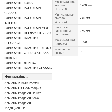
Максимальная
Рамки Smiles КОЖА
высота
1200 мм.
Рамки Smiles POLYRESIN
штатива
CLASSIC
Минимальная
Рамки Smiles POLYRESIN
высота
240 мм.
штатива
INTERIOR
Высота в
Рамки Smiles POLYRESIN MINI
сложенном
250 мм.
Рамки Smiles ПЕРЛАМУТР и ЛАК
состоянии
Рамки Smiles ПЛАСТИК
Максимальная
1000 г.
ELEGANCE
нагрузка
Рамки Smiles ПЛАСТИК TRENDY
Количество
8
Рамки Smiles СТЕКЛО STRASS
секций
(стразы)
Рамки Smiles ДЕРЕВО
Рамки Smiles ПЛАСТИК CLASSIC
Фотоальбомы
Альбомы-книжки Росмэн
Альбомы СК-Полиграфия
Альбомы Image Art Deluxe
Альбомы Image Art Кожа
Альбомы Image Art
Традиционные