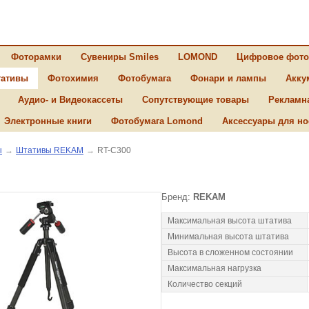
Фоторамки
Сувениры Smiles
LOMOND
Цифровое фото
ативы
Фотохимия
Фотобумага
Фонари и лампы
Акку
Аудио- и Видеокассеты
Сопутствующие товары
Рекламн
Электронные книги
Фотобумага Lomond
Аксессуары для но
ы
→
Штативы REKAM
→
RT-C300
Бренд:
REKAM
Максимальная высота штатива
Минимальная высота штатива
Высота в сложенном состоянии
Максимальная нагрузка
Количество секций