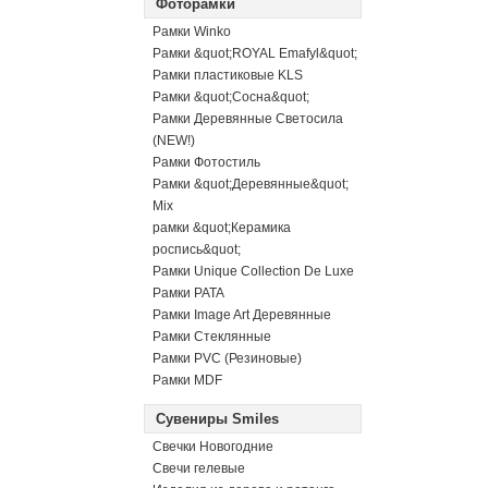
Фоторамки
Рамки Winko
Рамки &quot;ROYAL Emafyl&quot;
Рамки пластиковые KLS
Рамки &quot;Сосна&quot;
Рамки Деревянные Светосила
(NEW!)
Рамки Фотостиль
Рамки &quot;Деревянные&quot;
Mix
рамки &quot;Керамика
роспись&quot;
Рамки Unique Collection De Luxe
Рамки PATA
Рамки Image Art Деревянные
Рамки Стеклянные
Рамки PVC (Резиновые)
Рамки MDF
Сувениры Smiles
Свечки Новогодние
Свечи гелевые