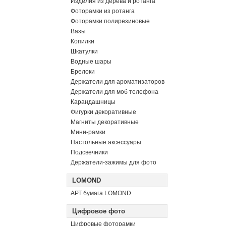
Изделия из дерева и ротанга
Фоторамки из ротанга
Фоторамки полирезиновые
Вазы
Копилки
Шкатулки
Водные шары
Брелоки
Держатели для ароматизаторов
Держатели для моб телефона
Карандашницы
Фигурки декоративные
Магниты декоративные
Мини-рамки
Настольные аксессуары
Подсвечники
Держатели-зажимы для фото
LOMOND
АРТ бумага LOMOND
Цифровое фото
Цифровые фоторамки