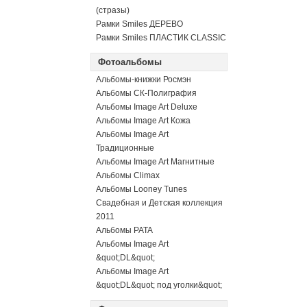
(стразы)
Рамки Smiles ДЕРЕВО
Рамки Smiles ПЛАСТИК CLASSIC
Фотоальбомы
Альбомы-книжки Росмэн
Альбомы СК-Полиграфия
Альбомы Image Art Deluxe
Альбомы Image Art Кожа
Альбомы Image Art
Традиционные
Альбомы Image Art Магнитные
Альбомы Climax
Альбомы Looney Tunes
Свадебная и Детская коллекция
2011
Альбомы PATA
Альбомы Image Art
&quot;DL&quot;
Альбомы Image Art
&quot;DL&quot; под уголки&quot;