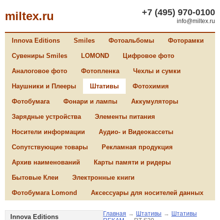
+7 (495) 970-0100
miltex.ru
info@miltex.ru
Innova Editions
Smiles
Фотоальбомы
Фоторамки
Сувениры Smiles
LOMOND
Цифровое фото
Аналоговое фото
Фотопленка
Чехлы и сумки
Наушники и Плееры
Штативы
Фотохимия
Фотобумага
Фонари и лампы
Аккумуляторы
Зарядные устройства
Элементы питания
Носители информации
Аудио- и Видеокассеты
Сопутствующие товары
Рекламная продукция
Архив наименований
Карты памяти и ридеры
Бытовые Клеи
Электронные книги
Фотобумага Lomond
Аксессуары для носителей данных
Главная
→
Штативы
→
Штативы
Innova Editions