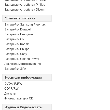
Зарядные устройства Philips
Зарядные устройства Dicom
Элементы питания
Батарейки Samsung Pleomax
Батарейки Duracell
Батарейки Energizer
Батарейки GP
Батарейки Kodak
Батарейки Philips
Батарейки Sony
Батарейки Golden Power
Архив элементов питания
Батарейки ЭРА
Носители информации
DVD+/-R/RW
СD/-R/RW
Дискеты
Фломастеры для CD
Аудио- и Видеокассеты