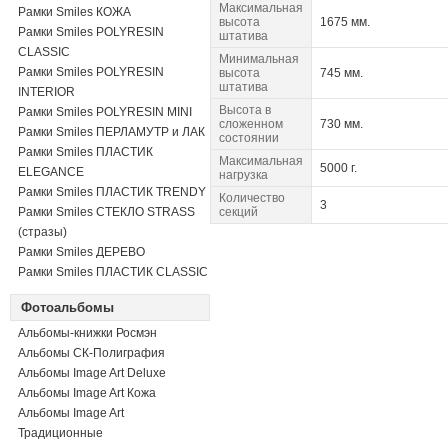
Максимальная
Рамки Smiles КОЖА
высота
1675 мм.
Рамки Smiles POLYRESIN
штатива
CLASSIC
Минимальная
Рамки Smiles POLYRESIN
высота
745 мм.
штатива
INTERIOR
Высота в
Рамки Smiles POLYRESIN MINI
сложенном
730 мм.
Рамки Smiles ПЕРЛАМУТР и ЛАК
состоянии
Рамки Smiles ПЛАСТИК
Максимальная
5000 г.
ELEGANCE
нагрузка
Рамки Smiles ПЛАСТИК TRENDY
Количество
3
Рамки Smiles СТЕКЛО STRASS
секций
(стразы)
Рамки Smiles ДЕРЕВО
Рамки Smiles ПЛАСТИК CLASSIC
Фотоальбомы
Альбомы-книжки Росмэн
Альбомы СК-Полиграфия
Альбомы Image Art Deluxe
Альбомы Image Art Кожа
Альбомы Image Art
Традиционные