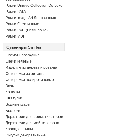
Рамки Unique Collection De Luxe
Рамки PATA
Рамки Image Art Деревянные
Рамки Стеклянные
Рамки PVC (Резиновые)
Рамки MDF
Сувениры Smiles
Свечки Новогодние
Свечи гелевые
Изделия из дерева и ротанга
Фоторамки из ротанга
Фоторамки полирезиновые
Вазы
Копилки
Шкатулки
Водные шары
Брелоки
Держатели для ароматизаторов
Держатели для моб телефона
Карандашницы
Фигурки декоративные