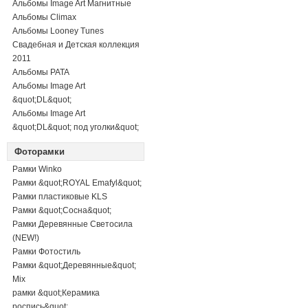
Альбомы Image Art Магнитные
Альбомы Climax
Альбомы Looney Tunes
Свадебная и Детская коллекция
2011
Альбомы PATA
Альбомы Image Art
&quot;DL&quot;
Альбомы Image Art
&quot;DL&quot; под уголки&quot;
Фоторамки
Рамки Winko
Рамки &quot;ROYAL Emafyl&quot;
Рамки пластиковые KLS
Рамки &quot;Сосна&quot;
Рамки Деревянные Светосила
(NEW!)
Рамки Фотостиль
Рамки &quot;Деревянные&quot;
Mix
рамки &quot;Керамика
роспись&quot;