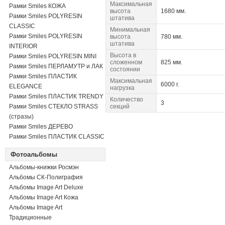
Максимальная
Рамки Smiles КОЖА
высота
1680 мм.
Рамки Smiles POLYRESIN
штатива
CLASSIC
Минимальная
Рамки Smiles POLYRESIN
высота
780 мм.
штатива
INTERIOR
Высота в
Рамки Smiles POLYRESIN MINI
сложенном
825 мм.
Рамки Smiles ПЕРЛАМУТР и ЛАК
состоянии
Рамки Smiles ПЛАСТИК
Максимальная
6000 г.
ELEGANCE
нагрузка
Рамки Smiles ПЛАСТИК TRENDY
Количество
3
Рамки Smiles СТЕКЛО STRASS
секций
(стразы)
Рамки Smiles ДЕРЕВО
Рамки Smiles ПЛАСТИК CLASSIC
Фотоальбомы
Альбомы-книжки Росмэн
Альбомы СК-Полиграфия
Альбомы Image Art Deluxe
Альбомы Image Art Кожа
Альбомы Image Art
Традиционные