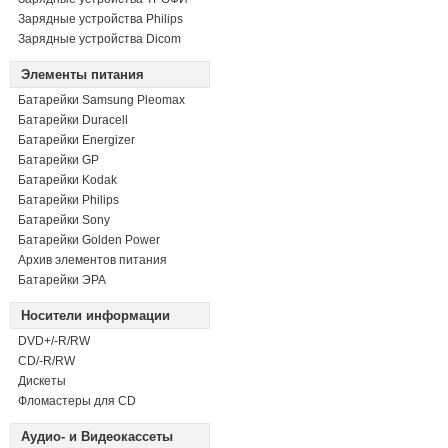
Зарядные устройства Philips
Зарядные устройства Dicom
Элементы питания
Батарейки Samsung Pleomax
Батарейки Duracell
Батарейки Energizer
Батарейки GP
Батарейки Kodak
Батарейки Philips
Батарейки Sony
Батарейки Golden Power
Архив элементов питания
Батарейки ЭРА
Носители информации
DVD+/-R/RW
СD/-R/RW
Дискеты
Фломастеры для CD
Аудио- и Видеокассеты