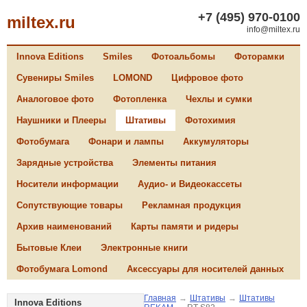
+7 (495) 970-0100
miltex.ru
info@miltex.ru
Innova Editions
Smiles
Фотоальбомы
Фоторамки
Сувениры Smiles
LOMOND
Цифровое фото
Аналоговое фото
Фотопленка
Чехлы и сумки
Наушники и Плееры
Штативы
Фотохимия
Фотобумага
Фонари и лампы
Аккумуляторы
Зарядные устройства
Элементы питания
Носители информации
Аудио- и Видеокассеты
Сопутствующие товары
Рекламная продукция
Архив наименований
Карты памяти и ридеры
Бытовые Клеи
Электронные книги
Фотобумага Lomond
Аксессуары для носителей данных
Главная
→
Штативы
→
Штативы
Innova Editions