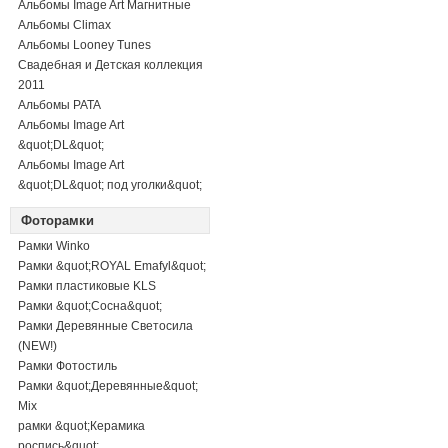
Альбомы Image Art Магнитные
Альбомы Climax
Альбомы Looney Tunes
Свадебная и Детская коллекция
2011
Альбомы PATA
Альбомы Image Art
&quot;DL&quot;
Альбомы Image Art
&quot;DL&quot; под уголки&quot;
Фоторамки
Рамки Winko
Рамки &quot;ROYAL Emafyl&quot;
Рамки пластиковые KLS
Рамки &quot;Сосна&quot;
Рамки Деревянные Светосила
(NEW!)
Рамки Фотостиль
Рамки &quot;Деревянные&quot;
Mix
рамки &quot;Керамика
роспись&quot;