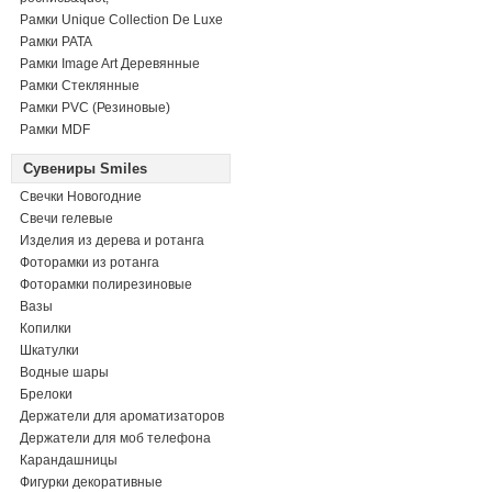
Рамки Unique Collection De Luxe
Рамки PATA
Рамки Image Art Деревянные
Рамки Стеклянные
Рамки PVC (Резиновые)
Рамки MDF
Сувениры Smiles
Свечки Новогодние
Свечи гелевые
Изделия из дерева и ротанга
Фоторамки из ротанга
Фоторамки полирезиновые
Вазы
Копилки
Шкатулки
Водные шары
Брелоки
Держатели для ароматизаторов
Держатели для моб телефона
Карандашницы
Фигурки декоративные