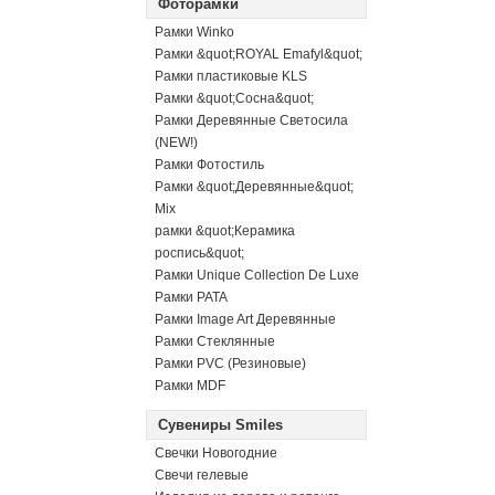
Фоторамки
Рамки Winko
Рамки &quot;ROYAL Emafyl&quot;
Рамки пластиковые KLS
Рамки &quot;Сосна&quot;
Рамки Деревянные Светосила
(NEW!)
Рамки Фотостиль
Рамки &quot;Деревянные&quot;
Mix
рамки &quot;Керамика
роспись&quot;
Рамки Unique Collection De Luxe
Рамки PATA
Рамки Image Art Деревянные
Рамки Стеклянные
Рамки PVC (Резиновые)
Рамки MDF
Сувениры Smiles
Свечки Новогодние
Свечи гелевые