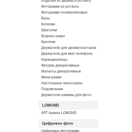
Изделия из дерева и ротанга
Фоторамки из ротанга
Фоторамки полирезиновые
Вазы
Копилки
Шкатулки
Водные шары
Брелоки
Держатели для ароматизаторов
Держатели для моб телефона
Карандашницы
Фигурки декоративные
Магниты декоративные
Мини-рамки
Настольные аксессуары
Подсвечники
Держатели-зажимы для фото
LOMOND
АРТ бумага LOMOND
Цифровое фото
Цифровые фоторамки