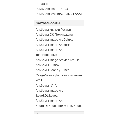
(стразы)
Рамки Smiles ДЕРЕВО
Рамки Smiles ПЛАСТИК CLASSIC
Фотоальбомы
Альбомы-книжки Росмэн
Альбомы СК-Полиграфия
Альбомы Image Art Deluxe
Альбомы Image Art Кожа
Альбомы Image Art
Традиционные
Альбомы Image Art Магнитные
Альбомы Climax
Альбомы Looney Tunes
Свадебная и Детская коллекция
2011
Альбомы PATA
Альбомы Image Art
&quot;DL&quot;
Альбомы Image Art
&quot;DL&quot; под уголки&quot;