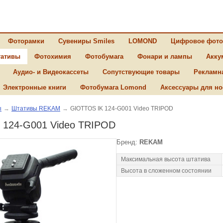
Фоторамки
Сувениры Smiles
LOMOND
Цифровое фото
ативы
Фотохимия
Фотобумага
Фонари и лампы
Акку
Аудио- и Видеокассеты
Сопутствующие товары
Рекламн
Электронные книги
Фотобумага Lomond
Аксессуары для но
ы
→
Штативы REKAM
→
GIOTTOS IK 124-G001 Video TRIPOD
 124-G001 Video TRIPOD
Бренд:
REKAM
Максимальная высота штатива
Высота в сложенном состоянии