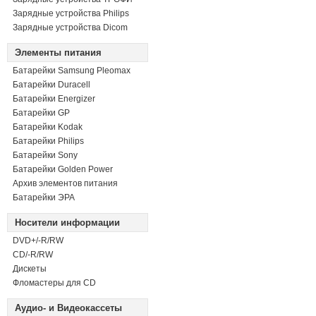
Зарядные устройства Philips
Зарядные устройства Dicom
Элементы питания
Батарейки Samsung Pleomax
Батарейки Duracell
Батарейки Energizer
Батарейки GP
Батарейки Kodak
Батарейки Philips
Батарейки Sony
Батарейки Golden Power
Архив элементов питания
Батарейки ЭРА
Носители информации
DVD+/-R/RW
СD/-R/RW
Дискеты
Фломастеры для CD
Аудио- и Видеокассеты