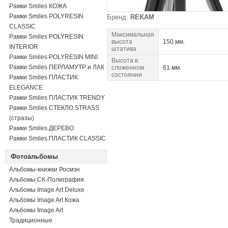
Рамки Smiles КОЖА
Рамки Smiles POLYRESIN
Бренд:
REKAM
CLASSIC
Максимальная
Рамки Smiles POLYRESIN
высота
150 мм.
INTERIOR
штатива
Рамки Smiles POLYRESIN MINI
Высота в
Рамки Smiles ПЕРЛАМУТР и ЛАК
сложенном
61 мм.
состоянии
Рамки Smiles ПЛАСТИК
ELEGANCE
Рамки Smiles ПЛАСТИК TRENDY
Рамки Smiles СТЕКЛО STRASS
(стразы)
Рамки Smiles ДЕРЕВО
Рамки Smiles ПЛАСТИК CLASSIC
Фотоальбомы
Альбомы-книжки Росмэн
Альбомы СК-Полиграфия
Альбомы Image Art Deluxe
Альбомы Image Art Кожа
Альбомы Image Art
Традиционные