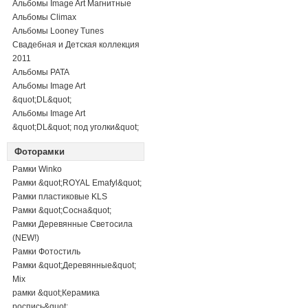
Альбомы Image Art Магнитные
Альбомы Climax
Альбомы Looney Tunes
Свадебная и Детская коллекция
2011
Альбомы PATA
Альбомы Image Art
&quot;DL&quot;
Альбомы Image Art
&quot;DL&quot; под уголки&quot;
Фоторамки
Рамки Winko
Рамки &quot;ROYAL Emafyl&quot;
Рамки пластиковые KLS
Рамки &quot;Сосна&quot;
Рамки Деревянные Светосила
(NEW!)
Рамки Фотостиль
Рамки &quot;Деревянные&quot;
Mix
рамки &quot;Керамика
роспись&quot;