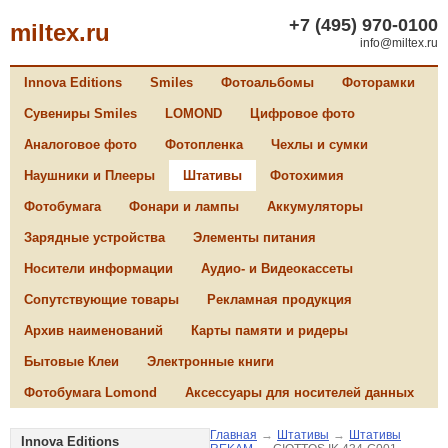
+7 (495) 970-0100
miltex.ru
info@miltex.ru
Innova Editions
Smiles
Фотоальбомы
Фоторамки
Сувениры Smiles
LOMOND
Цифровое фото
Аналоговое фото
Фотопленка
Чехлы и сумки
Наушники и Плееры
Штативы
Фотохимия
Фотобумага
Фонари и лампы
Аккумуляторы
Зарядные устройства
Элементы питания
Носители информации
Аудио- и Видеокассеты
Сопутствующие товары
Рекламная продукция
Архив наименований
Карты памяти и ридеры
Бытовые Клеи
Электронные книги
Фотобумага Lomond
Аксессуары для носителей данных
Главная
→
Штативы
→
Штативы
Innova Editions