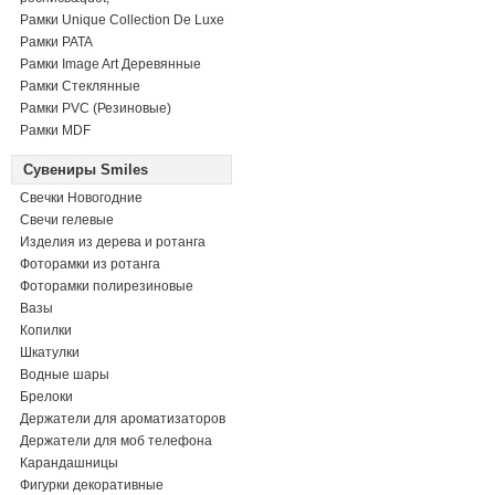
Рамки Unique Collection De Luxe
Рамки PATA
Рамки Image Art Деревянные
Рамки Стеклянные
Рамки PVC (Резиновые)
Рамки MDF
Сувениры Smiles
Свечки Новогодние
Свечи гелевые
Изделия из дерева и ротанга
Фоторамки из ротанга
Фоторамки полирезиновые
Вазы
Копилки
Шкатулки
Водные шары
Брелоки
Держатели для ароматизаторов
Держатели для моб телефона
Карандашницы
Фигурки декоративные