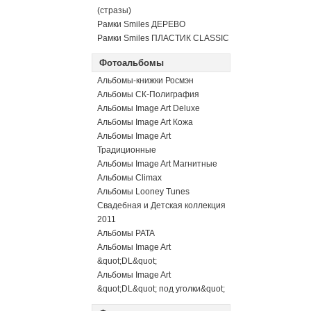
(стразы)
Рамки Smiles ДЕРЕВО
Рамки Smiles ПЛАСТИК CLASSIC
Фотоальбомы
Альбомы-книжки Росмэн
Альбомы СК-Полиграфия
Альбомы Image Art Deluxe
Альбомы Image Art Кожа
Альбомы Image Art
Традиционные
Альбомы Image Art Магнитные
Альбомы Climax
Альбомы Looney Tunes
Свадебная и Детская коллекция
2011
Альбомы PATA
Альбомы Image Art
&quot;DL&quot;
Альбомы Image Art
&quot;DL&quot; под уголки&quot;