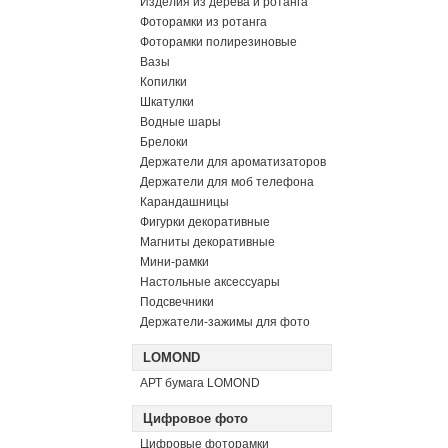
Изделия из дерева и ротанга
Фоторамки из ротанга
Фоторамки полирезиновые
Вазы
Копилки
Шкатулки
Водные шары
Брелоки
Держатели для ароматизаторов
Держатели для моб телефона
Карандашницы
Фигурки декоративные
Магниты декоративные
Мини-рамки
Настольные аксессуары
Подсвечники
Держатели-зажимы для фото
LOMOND
АРТ бумага LOMOND
Цифровое фото
Цифровые фоторамки