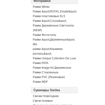
Фоторамки
Рамки Winko
Рамки &quot;ROYAL Emafyl&quot;
Рамки пластиковые KLS
Рамки &quot;Сосна&quot;
Рамки Деревянные Светосила
(NEW!)
Рамки Фотостиль
Рамки &quot;Деревянные&quot;
Mix
рамки &quot;Керамика
роспись&quot;
Рамки Unique Collection De Luxe
Рамки PATA
Рамки Image Art Деревянные
Рамки Стеклянные
Рамки PVC (Резиновые)
Рамки MDF
Сувениры Smiles
Свечки Новогодние
Свечи гелевые