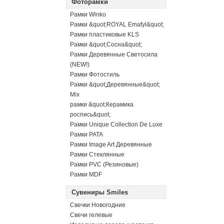
Фоторамки
Рамки Winko
Рамки &quot;ROYAL Emafyl&quot;
Рамки пластиковые KLS
Рамки &quot;Сосна&quot;
Рамки Деревянные Светосила
(NEW!)
Рамки Фотостиль
Рамки &quot;Деревянные&quot;
Mix
рамки &quot;Керамика
роспись&quot;
Рамки Unique Collection De Luxe
Рамки PATA
Рамки Image Art Деревянные
Рамки Стеклянные
Рамки PVC (Резиновые)
Рамки MDF
Сувениры Smiles
Свечки Новогодние
Свечи гелевые