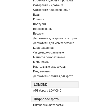
Изделия из дерева и ротанга
Фоторамки из ротанга
Фоторамки полирезиновые
Вазы
Копилки
Шкатулки
Водные шары
Брелоки
Держатели для ароматизаторов
Держатели для моб телефона
Карандашницы
Фигурки декоративные
Магниты декоративные
Мини-рамки
Настольные аксессуары
Подсвечники
Держатели-зажимы для фото
LOMOND
АРТ бумага LOMOND
Цифровое фото
Цифровые фоторамки