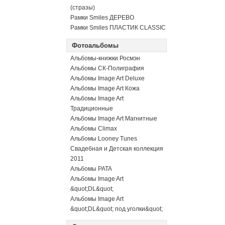
(стразы)
Рамки Smiles ДЕРЕВО
Рамки Smiles ПЛАСТИК CLASSIC
Фотоальбомы
Альбомы-книжки Росмэн
Альбомы СК-Полиграфия
Альбомы Image Art Deluxe
Альбомы Image Art Кожа
Альбомы Image Art
Традиционные
Альбомы Image Art Магнитные
Альбомы Climax
Альбомы Looney Tunes
Свадебная и Детская коллекция
2011
Альбомы PATA
Альбомы Image Art
&quot;DL&quot;
Альбомы Image Art
&quot;DL&quot; под уголки&quot;