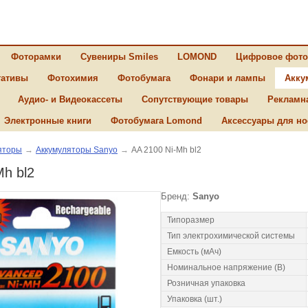
Фоторамки
Сувениры Smiles
LOMOND
Цифровое фото
ативы
Фотохимия
Фотобумага
Фонари и лампы
Акку
Аудио- и Видеокассеты
Сопутствующие товары
Рекламн
Электронные книги
Фотобумага Lomond
Аксессуары для но
яторы
→
Аккумуляторы Sanyo
→
AA 2100 Ni-Mh bl2
Mh bl2
Бренд:
Sanyo
Типоразмер
Тип электрохимической системы
Емкость (мАч)
Номинальное напряжение (В)
Розничная упаковка
Упаковка (шт.)