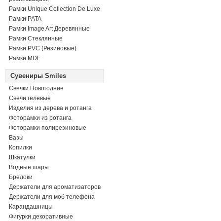
Рамки Unique Collection De Luxe
Рамки PATA
Рамки Image Art Деревянные
Рамки Стеклянные
Рамки PVC (Резиновые)
Рамки MDF
Сувениры Smiles
Свечки Новогодние
Свечи гелевые
Изделия из дерева и ротанга
Фоторамки из ротанга
Фоторамки полирезиновые
Вазы
Копилки
Шкатулки
Водные шары
Брелоки
Держатели для ароматизаторов
Держатели для моб телефона
Карандашницы
Фигурки декоративные