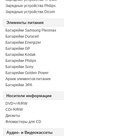
Зарядные устройства Philips
Зарядные устройства Dicom
Элементы питания
Батарейки Samsung Pleomax
Батарейки Duracell
Батарейки Energizer
Батарейки GP
Батарейки Kodak
Батарейки Philips
Батарейки Sony
Батарейки Golden Power
Архив элементов питания
Батарейки ЭРА
Носители информации
DVD+/-R/RW
СD/-R/RW
Дискеты
Фломастеры для CD
Аудио- и Видеокассеты