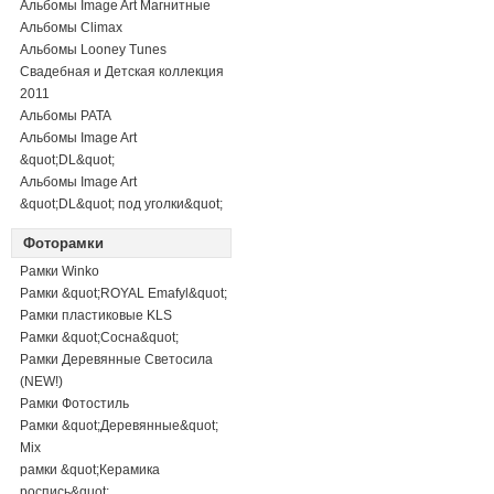
Альбомы Image Art Магнитные
Альбомы Climax
Альбомы Looney Tunes
Свадебная и Детская коллекция
2011
Альбомы PATA
Альбомы Image Art
&quot;DL&quot;
Альбомы Image Art
&quot;DL&quot; под уголки&quot;
Фоторамки
Рамки Winko
Рамки &quot;ROYAL Emafyl&quot;
Рамки пластиковые KLS
Рамки &quot;Сосна&quot;
Рамки Деревянные Светосила
(NEW!)
Рамки Фотостиль
Рамки &quot;Деревянные&quot;
Mix
рамки &quot;Керамика
роспись&quot;