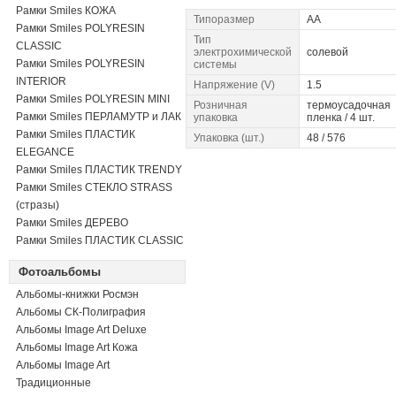
Рамки Smiles КОЖА
Типоразмер
AA
Рамки Smiles POLYRESIN
Тип
CLASSIC
электрохимической
cолевой
Рамки Smiles POLYRESIN
системы
INTERIOR
Напряжение (V)
1.5
Рамки Smiles POLYRESIN MINI
Розничная
термоусадочная
Рамки Smiles ПЕРЛАМУТР и ЛАК
упаковка
пленка / 4 шт.
Рамки Smiles ПЛАСТИК
Упаковка (шт.)
48 / 576
ELEGANCE
Рамки Smiles ПЛАСТИК TRENDY
Рамки Smiles СТЕКЛО STRASS
(стразы)
Рамки Smiles ДЕРЕВО
Рамки Smiles ПЛАСТИК CLASSIC
Фотоальбомы
Альбомы-книжки Росмэн
Альбомы СК-Полиграфия
Альбомы Image Art Deluxe
Альбомы Image Art Кожа
Альбомы Image Art
Традиционные