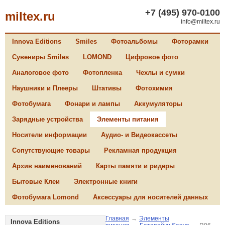
+7 (495) 970-0100
miltex.ru
info@miltex.ru
Innova Editions
Smiles
Фотоальбомы
Фоторамки
Сувениры Smiles
LOMOND
Цифровое фото
Аналоговое фото
Фотопленка
Чехлы и сумки
Наушники и Плееры
Штативы
Фотохимия
Фотобумага
Фонари и лампы
Аккумуляторы
Зарядные устройства
Элементы питания
Носители информации
Аудио- и Видеокассеты
Сопутствующие товары
Рекламная продукция
Архив наименований
Карты памяти и ридеры
Бытовые Клеи
Электронные книги
Фотобумага Lomond
Аксессуары для носителей данных
Главная
→
Элементы
Innova Editions